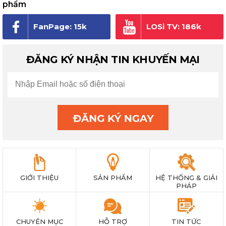
phẩm
FanPage: 15k
LOSi TV: 186k
người theo dõi
subscribe
ĐĂNG KÝ NHẬN TIN KHUYẾN MẠI
GIỚI THIỆU
SẢN PHẨM
HỆ THỐNG & GIẢI
PHÁP
CHUYÊN MỤC
HỖ TRỢ
TIN TỨC