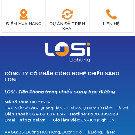
ĐIỂM MUA HÀNG
DỰ ÁN ĐÃ TRIỂN
LIÊN HỆ
KHAI
CÔNG TY CỔ PHẦN CÔNG NGHỆ CHIẾU SÁNG
LOSi
chiếu sáng học đường
LOSi - Tiên Phong trong
Mã số thuế
: 0107567641
TRỤ SỞ:
Số 6/167 Quang Tiến, P.Đại Mỗ, Q.Nam Từ Liêm , Hà Nội.
Điện thoại:
O24.62.636.656
Hotline
:
0978.899.929
Email
:
info@losi.vn
Giờ làm việc
: 8h – 18h (Nghỉ CN)
VPGG
: 351 Đường Hữu Hưng, Dương Nội, Hà Đông, Hà Nội