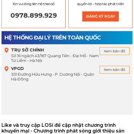
Xin vui lòng liên hệ theo số
quyền lợi - hợp tác phát triển
0978.899.929
ĐĂNG KÝ NGAY
HỆ THỐNG ĐẠI LÝ TRÊN TOÀN QUỐC
TRỤ SỞ CHÍNH
Xem bản đồ
Số 16 ngách 43/167 Quang Tiến - Đại Mỗ - Nam
Từ Liêm - Hà Nội
VPGD
Xem bản đồ
351 Đường Hữu Hưng - P. Dương Nội - Quận
Hà Đông
Like và truy cập LOSi để cập nhật chương trình
khuyến mại - Chương trình phát sóng giới thiệu sản