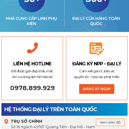
NHÀ CUNG CẤP LINH PHỤ
ĐẠI LÝ CỬA HÀNG TOÀN
KIỆN
QUỐC
LIÊN HỆ HOTLINE
ĐĂNG KÝ NPP - ĐẠI LÝ
Để được giải đáp thắc mắc
Cam kết giá trị, bảo vệ
Xin vui lòng liên hệ theo số
quyền lợi - hợp tác phát triển
0978.899.929
ĐĂNG KÝ NGAY
HỆ THỐNG ĐẠI LÝ TRÊN TOÀN QUỐC
TRỤ SỞ CHÍNH
Xem bản đồ
Số 16 ngách 43/167 Quang Tiến - Đại Mỗ - Nam