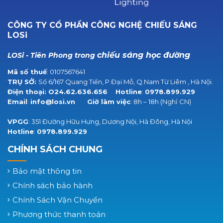
CÔNG TY CỔ PHẦN CÔNG NGHỆ CHIẾU SÁNG
LOSi
chiếu sáng học đường
LOSi - Tiên Phong trong
Mã số thuế
: 0107567641
TRỤ SỞ:
Số 6/167 Quang Tiến, P.Đại Mỗ, Q.Nam Từ Liêm , Hà Nội.
Điện thoại:
O24.62.636.656
Hotline
:
0978.899.929
Email
:
info@losi.vn
Giờ làm việc
: 8h – 18h (Nghỉ CN)
VPGG
: 351 Đường Hữu Hưng, Dương Nội, Hà Đông, Hà Nội
Hotline
:
0978.899.929
CHÍNH SÁCH CHUNG
Bảo mật thông tin
Chính sách bảo hành
Chính Sách Vận Chuyển
Phương thức thanh toán