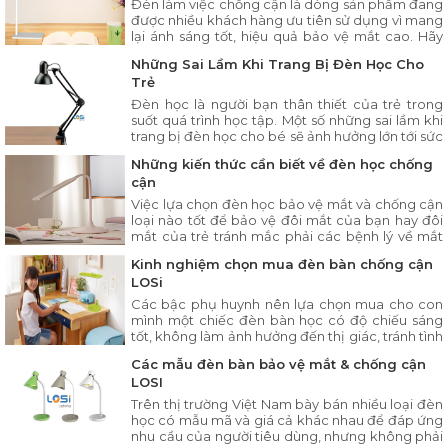
Đèn làm việc chống cận là dòng sản phẩm đang
được nhiều khách hàng ưu tiên sử dụng vì mang
lại ánh sáng tốt, hiệu quả bảo vệ mắt cao. Hãy
cùng LOSi tham khảo những mẫu đèn làm việc
Những Sai Lầm Khi Trang Bị Đèn Học Cho
chống cận HOT nhất năm để lựa chọn được sản
Trẻ
phẩm phù hợp, ưng ý.
Đèn học là người bạn thân thiết của trẻ trong
suốt quá trình học tập. Một số những sai lầm khi
trang bị đèn học cho bé sẽ ảnh hưởng lớn tới sức
khỏe đôi mắt và kết quả học tập. Hãy theo dõi
Những kiến thức cần biết về đèn học chống
bài viết sau để tránh những sai lầm và có thêm
cận
kinh nghiệm lựa chọn đèn hợp lý, thân thiện với
đôi mắt trẻ.
Việc lựa chọn đèn học bảo vệ mắt và chống cận
loại nào tốt để bảo vệ đôi mắt của bạn hay đôi
mắt của trẻ tránh mắc phải các bệnh lý về mắt
như: cận thị, loạn thị,...rất quan trọng và cần thiết
Kinh nghiệm chọn mua đèn bàn chống cận
LOSi
Các bậc phụ huynh nên lựa chọn mua cho con
mình một chiếc đèn bàn học có độ chiếu sáng
tốt, không làm ảnh hưởng đến thị giác, tránh tình
trạng gây cận thị mắt cho bé
Các mẫu đèn bàn bảo vệ mắt & chống cận
LOSI
Trên thị trường Việt Nam bày bán nhiều loại đèn
học có mẫu mã và giá cả khác nhau để đáp ứng
nhu cầu của người tiêu dùng, nhưng không phải