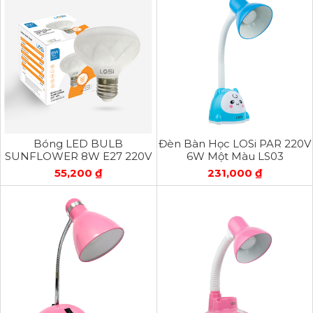
Bóng LED BULB
Đèn Bàn Học LOSi PAR 220V
SUNFLOWER 8W E27 220V
6W Một Màu LS03
Đổi Màu
55,200 ₫
231,000 ₫