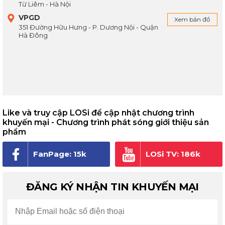
Từ Liêm - Hà Nội
VPGD
Xem bản đồ
351 Đường Hữu Hưng - P. Dương Nội - Quận
Hà Đông
Like và truy cập LOSi để cập nhật chương trình
khuyến mại - Chương trình phát sóng giới thiệu sản
phẩm
FanPage: 15k
LOSi TV: 186k
người theo dõi
subscribe
ĐĂNG KÝ NHẬN TIN KHUYẾN MẠI