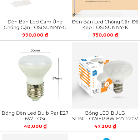
Đèn Bàn Led Cảm Ứng
Đèn Bàn Led Chống Cận Đế
Chống Cận LOSi SUNNY-C
Kẹp LOSi SUNNY-K
990,000 ₫
750,000 ₫
Bóng Đèn Led Bulb Par E27
Bóng LED BULB
6W LOSi
SUNFLOWER 8W E27 220V
Một Màu
40,000 ₫
47,200 ₫