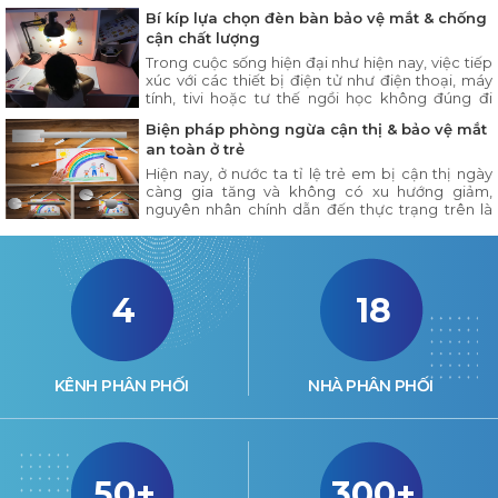
loại đèn bàn học nào cũng đảm bảo độ sáng
Bí kíp lựa chọn đèn bàn bảo vệ mắt & chống
tuyệt đối an toàn
cận chất lượng
Trong cuộc sống hiện đại như hiện nay, việc tiếp
xúc với các thiết bị điện tử như điện thoại, máy
tính, tivi hoặc tư thế ngồi học không đúng đi
kèm với đó là chế độ ăn uống không hợp lý dẫn
Biện pháp phòng ngừa cận thị & bảo vệ mắt
đến nhiều người dễ mắc các bệnh về mắt
an toàn ở trẻ
Hiện nay, ở nước ta tỉ lệ trẻ em bị cận thị ngày
càng gia tăng và không có xu hướng giảm,
nguyên nhân chính dẫn đến thực trạng trên là
các em học tập trong môi trường thiếu ánh sáng
và sử dụng ánh sáng sai cách.
4
18
KÊNH PHÂN PHỐI
NHÀ PHÂN PHỐI
50+
300+