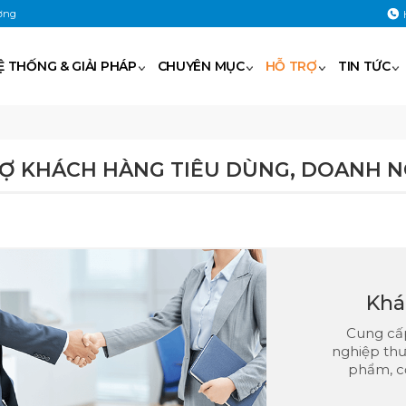
ờng
Ệ THỐNG & GIẢI PHÁP
CHUYÊN MỤC
HỖ TRỢ
TIN TỨC
Ợ KHÁCH HÀNG TIÊU DÙNG, DOANH N
Khá
Cung cấp
nghiệp thư
phẩm, c