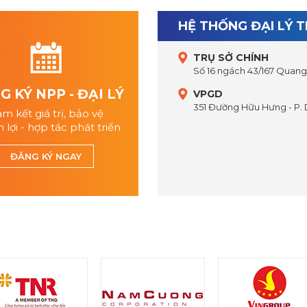
HỆ THỐNG ĐẠI LÝ 
TRỤ SỞ CHÍNH
Số 16 ngách 43/167 Quang 
 KÝ NPP - ĐẠI LÝ
VPGD
351 Đường Hữu Hưng - P.
m kết giá trị, bảo vệ
 lợi - hợp tác phát triển
ĐĂNG KÝ NGAY