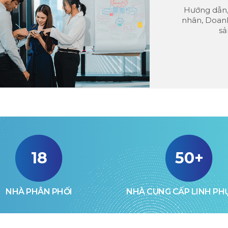
Hướng dẫn, 
nhân, Doan
sả
18
50+
NHÀ PHÂN PHỐI
NHÀ CUNG CẤP LINH PHỤ