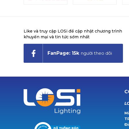
Like và truy cập LOSi để cập nhật chương trình
khuyến mại và tin tức sớm nhất
FanPage: 15k
người theo dõi
C
LO
Mã
T
Đi