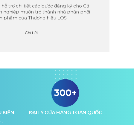
hỗ trợ chi tiết các bước đăng ký cho Cá
h nghiệp muốn trở thành nhà phân phối
n phẩm của Thương hiệu LOSi.
Chi tiết
300+
 KIỆN
ĐẠI LÝ CỬA HÀNG TOÀN QUỐC