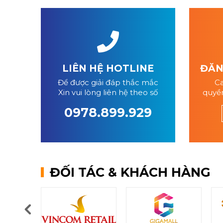
LIÊN HỆ HOTLINE
ĐĂNG
Để được giải đáp thắc mắc
Ca
Xin vui lòng liên hệ theo số
quyền
0978.899.929
ĐỐI TÁC & KHÁCH HÀNG