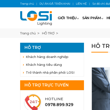
Trang chủ
|
DỰ ÁN ĐÃ TRIỂN KHAI
|
LIÊN HỆ
|
Sơ đồ chỉ đư
GIỚI THIỆU
SẢN PHẨM
H
Trang chủ
HỖ TRỢ
HỖ TR
HỖ TRỢ
Khách hàng doanh nghiệp
Khách hàng tiêu dùng
Trở thành nhà phân phối LOSI
HỖ TRỢ TRỰC TUYẾN
HOTLINE
0978.899.929