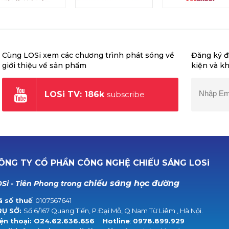
Cùng LOSi xem các chương trình phát sóng về
Đăng ký đ
giới thiệu về sản phẩm
kiện và k
LOSi TV: 186k
subscribe
ÔNG TY CỔ PHẦN CÔNG NGHỆ CHIẾU SÁNG LOSi
chiếu sáng học đường
Si - Tiên Phong trong
 số thuế
: 0107567641
RỤ SỞ:
Số 6/167 Quang Tiến, P.Đại Mỗ, Q.Nam Từ Liêm , Hà Nội.
ện thoại:
O24.62.636.656
Hotline
:
0978.899.929