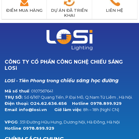
ĐIỂM MUA HÀNG
DỰ ÁN ĐÃ TRIỂN
LIÊN HỆ
KHAI
CÔNG TY CỔ PHẦN CÔNG NGHỆ CHIẾU SÁNG
LOSi
chiếu sáng học đường
LOSi - Tiên Phong trong
Mã số thuế
: 0107567641
TRỤ SỞ:
Số 6/167 Quang Tiến, P.Đại Mỗ, Q.Nam Từ Liêm , Hà Nội.
Điện thoại:
O24.62.636.656
Hotline
:
0978.899.929
Email
:
info@losi.vn
Giờ làm việc
: 8h – 18h (Nghỉ CN)
VPGG
: 351 Đường Hữu Hưng, Dương Nội, Hà Đông, Hà Nội
Hotline
:
0978.899.929