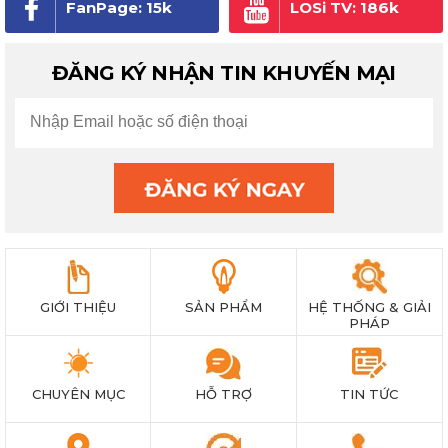
FanPage: 15k
LOSi TV: 186k
người theo dõi
subscribe
ĐĂNG KÝ NHẬN TIN KHUYẾN MẠI
GIỚI THIỆU
SẢN PHẨM
HỆ THỐNG & GIẢI
PHÁP
CHUYÊN MỤC
HỖ TRỢ
TIN TỨC