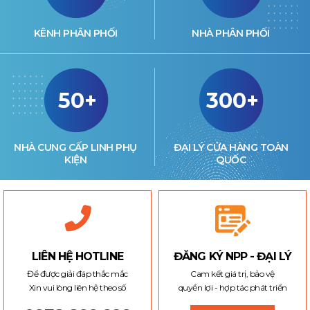
KÊNH PHÂN PHỐI
NHÀ PHÂN PHỐI
50+
300+
NHÀ CUNG CẤP LINH PHỤ
ĐẠI LÝ CỬA HÀNG TOÀN
KIỆN
QUỐC
LIÊN HỆ HOTLINE
ĐĂNG KÝ NPP - ĐẠI LÝ
Để được giải đáp thắc mắc
Cam kết giá trị, bảo vệ
Xin vui lòng liên hệ theo số
quyền lợi - hợp tác phát triển