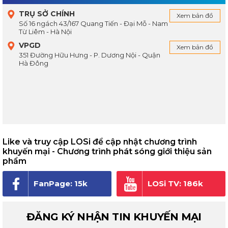
TRỤ SỞ CHÍNH
Xem bản đồ
Số 16 ngách 43/167 Quang Tiến - Đại Mỗ - Nam
Từ Liêm - Hà Nội
VPGD
Xem bản đồ
351 Đường Hữu Hưng - P. Dương Nội - Quận
Hà Đông
Like và truy cập LOSi để cập nhật chương trình
khuyến mại - Chương trình phát sóng giới thiệu sản
phẩm
FanPage: 15k
LOSi TV: 186k
người theo dõi
subscribe
ĐĂNG KÝ NHẬN TIN KHUYẾN MẠI