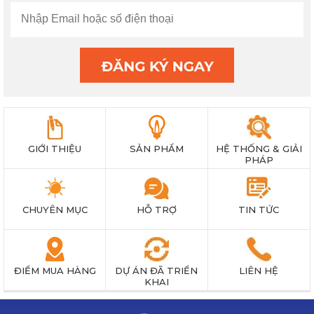
GIỚI THIỆU
SẢN PHẨM
HỆ THỐNG & GIẢI
PHÁP
CHUYÊN MỤC
HỖ TRỢ
TIN TỨC
ĐIỂM MUA HÀNG
DỰ ÁN ĐÃ TRIỂN
LIÊN HỆ
KHAI