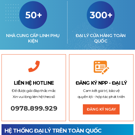
50+
300+
NHÀ CUNG CẤP LINH PHỤ
ĐẠI LÝ CỬA HÀNG TOÀN
KIỆN
QUỐC
LIÊN HỆ HOTLINE
ĐĂNG KÝ NPP - ĐẠI LÝ
Để được giải đáp thắc mắc
Cam kết giá trị, bảo vệ
Xin vui lòng liên hệ theo số
quyền lợi - hợp tác phát triển
0978.899.929
ĐĂNG KÝ NGAY
HỆ THỐNG ĐẠI LÝ TRÊN TOÀN QUỐC