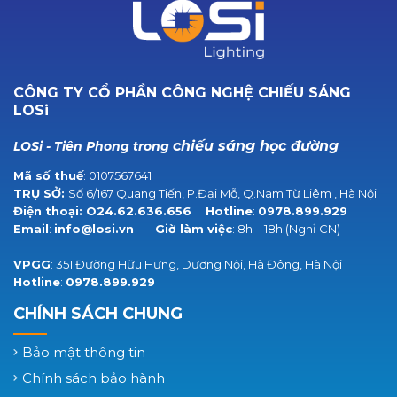
CÔNG TY CỔ PHẦN CÔNG NGHỆ CHIẾU SÁNG
LOSi
chiếu sáng học đường
LOSi - Tiên Phong trong
Mã số thuế
: 0107567641
TRỤ SỞ:
Số 6/167 Quang Tiến, P.Đại Mỗ, Q.Nam Từ Liêm , Hà Nội.
Điện thoại:
O24.62.636.656
Hotline
:
0978.899.929
Email
:
info@losi.vn
Giờ làm việc
: 8h – 18h (Nghỉ CN)
VPGG
: 351 Đường Hữu Hưng, Dương Nội, Hà Đông, Hà Nội
Hotline
:
0978.899.929
CHÍNH SÁCH CHUNG
Bảo mật thông tin
Chính sách bảo hành