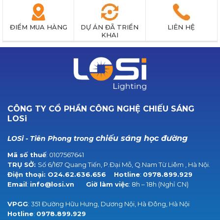
ĐIỂM MUA HÀNG
DỰ ÁN ĐÃ TRIỂN
LIÊN HỆ
KHAI
CÔNG TY CỔ PHẦN CÔNG NGHỆ CHIẾU SÁNG
LOSi
chiếu sáng học đường
LOSi - Tiên Phong trong
Mã số thuế
: 0107567641
TRỤ SỞ:
Số 6/167 Quang Tiến, P.Đại Mỗ, Q.Nam Từ Liêm , Hà Nội.
Điện thoại:
O24.62.636.656
Hotline
:
0978.899.929
Email
:
info@losi.vn
Giờ làm việc
: 8h – 18h (Nghỉ CN)
VPGG
: 351 Đường Hữu Hưng, Dương Nội, Hà Đông, Hà Nội
Hotline
:
0978.899.929