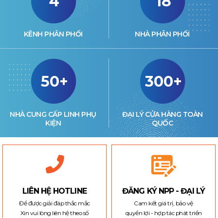
4
18
KÊNH PHÂN PHỐI
NHÀ PHÂN PHỐI
50+
300+
NHÀ CUNG CẤP LINH PHỤ
ĐẠI LÝ CỬA HÀNG TOÀN
KIỆN
QUỐC
LIÊN HỆ HOTLINE
ĐĂNG KÝ NPP - ĐẠI LÝ
Để được giải đáp thắc mắc
Cam kết giá trị, bảo vệ
Xin vui lòng liên hệ theo số
quyền lợi - hợp tác phát triển