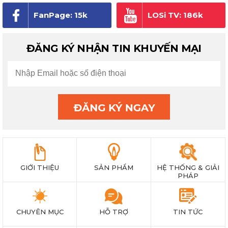
FanPage: 15k
LOSi TV: 186k
người theo dõi
subscribe
ĐĂNG KÝ NHẬN TIN KHUYẾN MẠI
GIỚI THIỆU
SẢN PHẨM
HỆ THỐNG & GIẢI
PHÁP
CHUYÊN MỤC
HỖ TRỢ
TIN TỨC