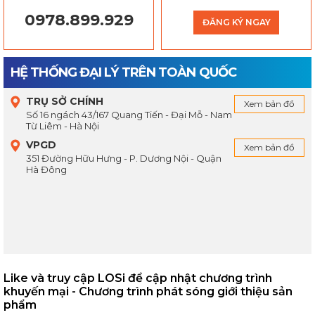
0978.899.929
ĐĂNG KÝ NGAY
HỆ THỐNG ĐẠI LÝ TRÊN TOÀN QUỐC
TRỤ SỞ CHÍNH
Xem bản đồ
Số 16 ngách 43/167 Quang Tiến - Đại Mỗ - Nam
Từ Liêm - Hà Nội
VPGD
Xem bản đồ
351 Đường Hữu Hưng - P. Dương Nội - Quận
Hà Đông
Like và truy cập LOSi để cập nhật chương trình
khuyến mại - Chương trình phát sóng giới thiệu sản
phẩm