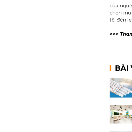
của ngườ
chọn mua 
tôi đèn l
>>> Tha
BÀI