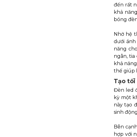
đến rất n
khả năng
bóng đèn
Nhờ hệ t
dưới ánh
năng cho
ngân, tia
khả năng 
thế giúp 
Tạo tối
Đèn led ố
kỳ một kh
này tạo đ
sinh động
Bên cạnh
hợp với 