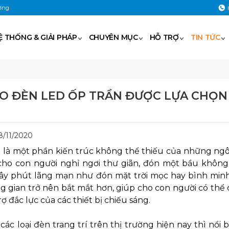
ờng
Ệ THỐNG & GIẢI PHÁP
CHUYÊN MỤC
HỖ TRỢ
TIN TỨC
AO ĐÈN LED ỐP TRẦN ĐƯỢC LỰA CHỌN
8/11/2020
là một phần kiến trúc không thể thiếu của những ngôi 
cho con người nghỉ ngơi thư giãn, đón một bầu không 
y phút lãng mạn như đón mặt trời mọc hay bình minh sá
 gian trở nên bắt mắt hơn, giúp cho con người có thể 
rợ đắc lực của các thiết bị chiếu sáng.
các loại đèn trang trí trên thị trường hiện nay thì nổi