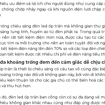
hiều ưu điểm và lợi ích cho người dùng như: cung cấp á
 chống chớp nháy ngay cả khi nguồn điện lưới chập 
.
hống chiếu sáng đèn led ốp trần mà không gian thư g
 sáng lung linh, huyền ảo từ đèn phát ra. Trong quá t
 nên rất tiết kiệm điện. Hơn nữa, được cấu tạo từ các
 cực tím ra môi trường cho nên an toàn tuyệt đối với n
tiết kiệm điện năng lên đến 70% so với các loại đèn ch
bạn tiết kiệm được rất nhiều chi phí về điện năng tiêu th
 đa khoảng trống đem đến cảm giác dễ chịu 
p trần là thiết bị chiếu sáng có cấu tạo vô cùng đặc b
oảng trống nào đối với không gian này, bởi vốn dĩ không
iều kiện thuận lợi cho các gia chủ có thể biến hoá cá
 và thu hút hơn.
 đó, đèn led ốp trần ban công còn có sự đa dạng về m
nhiều không gian khác nhau cũng như đáp ứng được nh