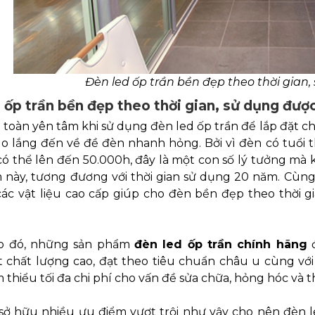
Đèn led ốp trần bền đẹp theo thời gian,
 ốp trần bền đẹp theo thời gian, sử dụng được
toàn yên tâm khi sử dụng đèn led ốp trần để lắp đặt c
lo lắng đến về đề đèn nhanh hỏng. Bởi vì đèn có tuổi th
có thể lên đến 50.000h, đây là một con số lý tưởng mà
 này, tương đương với thời gian sử dụng 20 năm. Cùng 
các vật liệu cao cấp giúp cho đèn bền đẹp theo thời g
o đó, những sản phẩm
đèn led ốp trần chính hãng
đ
 chất lượng cao, đạt theo tiêu chuẩn châu u cùng với 
 thiểu tối đa chi phí cho vấn đề sửa chữa, hỏng hóc và 
 sở hữu nhiều ưu điểm vượt trội như vậy cho nên đèn l