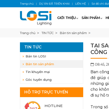
Trang chủ
|
DỰ ÁN ĐÃ TRIỂN KHAI
|
LIÊN HỆ
|
Sơ đồ chỉ đư
GIỚI THIỆU
SẢN PHẨM
H
Trang chủ
TIN TỨC
Bản tin sản phẩm
TẠI S
TIN TỨC
CÔNG
Bản tin LOSI
Bản tin sản phẩm
08:45, 2
Ban công 
Tin khuyến mại
để giúp 
Góc tuyển dụng
những giâ
cho không
HỖ TRỢ TRỰC TUYẾN
đi sự hỗ t
HOTLINE
Trong số 