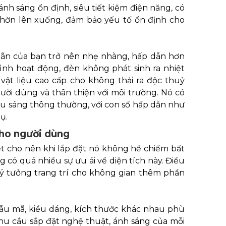
nh sáng ổn định, siêu tiết kiệm điện năng, có
chờn lên xuống, đảm bảo yếu tố ổn định cho
iãn của bạn trở nên nhẹ nhàng, hấp dẫn hơn
rình hoạt động, đèn không phát sinh ra nhiệt
 vật liệu cao cấp cho không thải ra độc thuỷ
gười dùng và thân thiện với môi trường. Nó có
iếu sáng thông thường, với con số hấp dẫn như
ụ.
cho người dùng
iệt cho nên khi lắp đặt nó không hề chiếm bất
 có quá nhiều sự ưu ái về diện tích này. Điều
c ý tưởng trang trí cho không gian thêm phần
ẫu mã, kiểu dáng, kích thước khác nhau phù
u cầu sắp đặt nghệ thuật, ánh sáng của mỗi