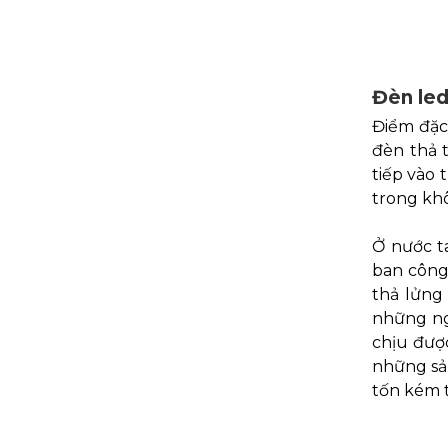
Đèn led
Điểm đặc
đèn thả 
tiếp vào 
trong kh
Ở nước ta
ban công
thả lửng
những ng
chịu đượ
những sả
tốn kém t