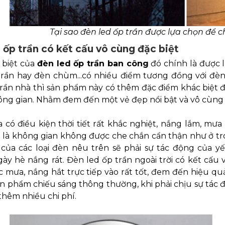
Tại sao đèn led ốp trần được lựa chọn để 
 ốp trần có kết cấu vô cùng đặc biệt
 biệt của
đèn led ốp trần ban công
đó chính là được l
trần hay đèn chùm...có nhiều điểm tương đồng với đèn
trần nhà thì sản phẩm này có thêm đặc điểm khác biệt 
ông gian. Nhằm đem đến một vẻ đẹp nổi bật và vô cùng 
 có điều kiện thời tiết rất khắc nghiệt, nắng lắm, mư
 là không gian không được che chắn cẩn thận như ở t
 của các loại đèn nêu trên sẽ phải sự tác động của yế
ày hè nắng rát. Đèn led ốp trần ngoài trời có kết cấu
c mưa, nắng hắt trực tiếp vào rất tốt, đem đến hiệu q
n phẩm chiếu sáng thông thường, khi phải chịu sự tác 
hêm nhiều chi phí.