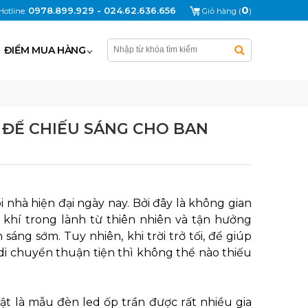
0
0978.899.929 - 024.62.636.656
Hotline:
Giỏ hàng (
)
ĐIỂM MUA HÀNG
 ĐỂ CHIẾU SÁNG CHO BAN
nhà hiện đại ngày nay. Bởi đây là không gian
khí trong lành từ thiên nhiên và tận hưởng
ng sớm. Tuy nhiên, khi trời trở tối, để giúp
di chuyển thuận tiện thì không thể nào thiếu
 bật là mẫu đèn led ốp trần được rất nhiều gia