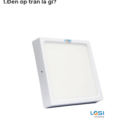
1.Đèn ốp trần là gì?