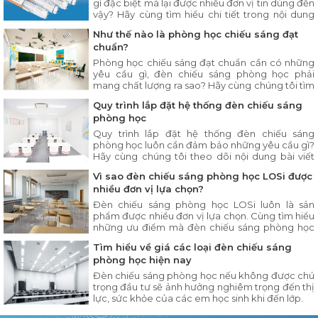
gì đặc biệt mà lại được nhiều đơn vị tin dùng đến
vậy? Hãy cùng tìm hiểu chi tiết trong nội dung
bài viết ngay sau đây.
Như thế nào là phòng học chiếu sáng đạt
chuẩn?
Phòng học chiếu sáng đạt chuẩn cần có những
yêu cầu gì, đèn chiếu sáng phòng học phải
mang chất lượng ra sao? Hãy cùng chúng tôi tìm
hiểu chi tiết trong bài viết dưới đây.
Quy trình lắp đặt hệ thống đèn chiếu sáng
phòng học
Quy trình lắp đặt hệ thống đèn chiếu sáng
phòng học luôn cần đảm bảo những yêu cầu gì?
Hãy cùng chúng tôi theo dõi nội dung bài viết
dưới đây.
Vì sao đèn chiếu sáng phòng học LOSi được
nhiều đơn vị lựa chọn?
Đèn chiếu sáng phòng học LOSi luôn là sản
phẩm được nhiều đơn vị lựa chọn. Cùng tìm hiểu
những ưu điểm mà đèn chiếu sáng phòng học
LOSi có trong nội dung bài viết dưới đây.
Tìm hiểu về giá các loại đèn chiếu sáng
phòng học hiện nay
Đèn chiếu sáng phòng học nếu không được chú
trọng đầu tư sẽ ảnh hưởng nghiêm trọng đến thị
lực, sức khỏe của các em học sinh khi đến lớp.