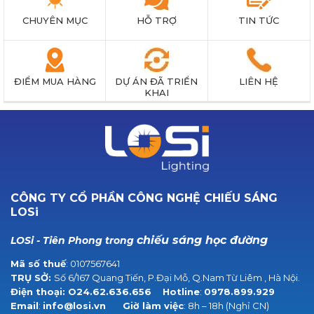
CHUYÊN MỤC
HỖ TRỢ
TIN TỨC
ĐIỂM MUA HÀNG
DỰ ÁN ĐÃ TRIỂN
LIÊN HỆ
KHAI
CÔNG TY CỔ PHẦN CÔNG NGHỆ CHIẾU SÁNG
LOSi
chiếu sáng học đường
LOSi - Tiên Phong trong
Mã số thuế
: 0107567641
TRỤ SỞ:
Số 6/167 Quang Tiến, P.Đại Mỗ, Q.Nam Từ Liêm , Hà Nội.
Điện thoại:
O24.62.636.656
Hotline
:
0978.899.929
Email
:
info@losi.vn
Giờ làm việc
: 8h – 18h (Nghỉ CN)