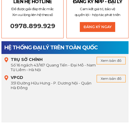
LIÊN HỆ HOTLINE
ĐĂNG KÝ NPP - ĐẠI LÝ
Để được giải đáp thắc mắc
Cam kết giá trị, bảo vệ
Xin vui lòng liên hệ theo số
quyền lợi - hợp tác phát triển
0978.899.929
ĐĂNG KÝ NGAY
HỆ THỐNG ĐẠI LÝ TRÊN TOÀN QUỐC
TRỤ SỞ CHÍNH
Xem bản đồ
Số 16 ngách 43/167 Quang Tiến - Đại Mỗ - Nam
Từ Liêm - Hà Nội
VPGD
Xem bản đồ
351 Đường Hữu Hưng - P. Dương Nội - Quận
Hà Đông