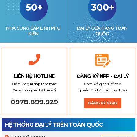
50+
300+
NHÀ CUNG CẤP LINH PHỤ
ĐẠI LÝ CỬA HÀNG TOÀN
KIỆN
QUỐC
LIÊN HỆ HOTLINE
ĐĂNG KÝ NPP - ĐẠI LÝ
Để được giải đáp thắc mắc
Cam kết giá trị, bảo vệ
Xin vui lòng liên hệ theo số
quyền lợi - hợp tác phát triển
0978.899.929
ĐĂNG KÝ NGAY
HỆ THỐNG ĐẠI LÝ TRÊN TOÀN QUỐC