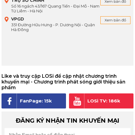
TRỤ SỞ CHÍNH
Xem bản đồ
Số 16 ngách 43/167 Quang Tiến - Đại Mỗ - Nam
Từ Liêm - Hà Nội
VPGD
Xem bản đồ
351 Đường Hữu Hưng - P. Dương Nội - Quận
Hà Đông
Like và truy cập LOSi để cập nhật chương trình
khuyến mại - Chương trình phát sóng giới thiệu sản
phẩm
FanPage: 15k
LOSi TV: 186k
người theo dõi
subscribe
ĐĂNG KÝ NHẬN TIN KHUYẾN MẠI