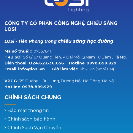
CÔNG TY CỔ PHẦN CÔNG NGHỆ CHIẾU SÁNG
LOSi
chiếu sáng học đường
LOSi - Tiên Phong trong
Mã số thuế
: 0107567641
TRỤ SỞ:
Số 6/167 Quang Tiến, P.Đại Mỗ, Q.Nam Từ Liêm , Hà Nội.
Điện thoại:
O24.62.636.656
Hotline
:
0978.899.929
Email
:
info@losi.vn
Giờ làm việc
: 8h – 18h (Nghỉ CN)
VPGG
: 351 Đường Hữu Hưng, Dương Nội, Hà Đông, Hà Nội
Hotline
:
0978.899.929
CHÍNH SÁCH CHUNG
Bảo mật thông tin
Chính sách bảo hành
Chính Sách Vận Chuyển