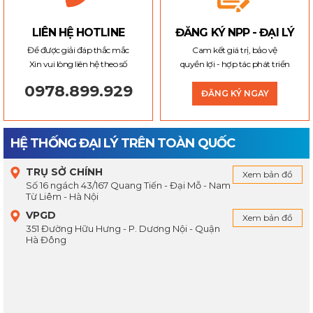
LIÊN HỆ HOTLINE
ĐĂNG KÝ NPP - ĐẠI LÝ
Để được giải đáp thắc mắc
Cam kết giá trị, bảo vệ
Xin vui lòng liên hệ theo số
quyền lợi - hợp tác phát triển
0978.899.929
ĐĂNG KÝ NGAY
HỆ THỐNG ĐẠI LÝ TRÊN TOÀN QUỐC
TRỤ SỞ CHÍNH
Xem bản đồ
Số 16 ngách 43/167 Quang Tiến - Đại Mỗ - Nam
Từ Liêm - Hà Nội
VPGD
Xem bản đồ
351 Đường Hữu Hưng - P. Dương Nội - Quận
Hà Đông