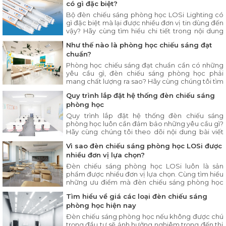
có gì đặc biệt?
Bộ đèn chiếu sáng phòng học LOSi Lighting có
gì đặc biệt mà lại được nhiều đơn vị tin dùng đến
vậy? Hãy cùng tìm hiểu chi tiết trong nội dung
bài viết ngay sau đây.
Như thế nào là phòng học chiếu sáng đạt
chuẩn?
Phòng học chiếu sáng đạt chuẩn cần có những
yêu cầu gì, đèn chiếu sáng phòng học phải
mang chất lượng ra sao? Hãy cùng chúng tôi tìm
hiểu chi tiết trong bài viết dưới đây.
Quy trình lắp đặt hệ thống đèn chiếu sáng
phòng học
Quy trình lắp đặt hệ thống đèn chiếu sáng
phòng học luôn cần đảm bảo những yêu cầu gì?
Hãy cùng chúng tôi theo dõi nội dung bài viết
dưới đây.
Vì sao đèn chiếu sáng phòng học LOSi được
nhiều đơn vị lựa chọn?
Đèn chiếu sáng phòng học LOSi luôn là sản
phẩm được nhiều đơn vị lựa chọn. Cùng tìm hiểu
những ưu điểm mà đèn chiếu sáng phòng học
LOSi có trong nội dung bài viết dưới đây.
Tìm hiểu về giá các loại đèn chiếu sáng
phòng học hiện nay
Đèn chiếu sáng phòng học nếu không được chú
trọng đầu tư sẽ ảnh hưởng nghiêm trọng đến thị