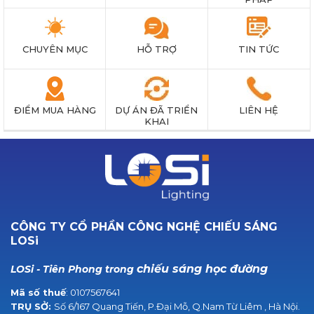
CHUYÊN MỤC
HỖ TRỢ
TIN TỨC
ĐIỂM MUA HÀNG
DỰ ÁN ĐÃ TRIỂN
LIÊN HỆ
KHAI
CÔNG TY CỔ PHẦN CÔNG NGHỆ CHIẾU SÁNG
LOSi
chiếu sáng học đường
LOSi - Tiên Phong trong
Mã số thuế
: 0107567641
TRỤ SỞ:
Số 6/167 Quang Tiến, P.Đại Mỗ, Q.Nam Từ Liêm , Hà Nội.