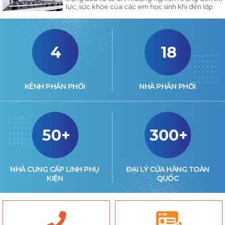
lực, sức khỏe của các em học sinh khi đến lớp.
4
18
KÊNH PHÂN PHỐI
NHÀ PHÂN PHỐI
50+
300+
NHÀ CUNG CẤP LINH PHỤ
ĐẠI LÝ CỬA HÀNG TOÀN
KIỆN
QUỐC