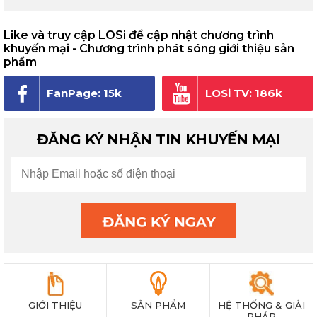
Like và truy cập LOSi để cập nhật chương trình
khuyến mại - Chương trình phát sóng giới thiệu sản
phẩm
FanPage: 15k
LOSi TV: 186k
người theo dõi
subscribe
ĐĂNG KÝ NHẬN TIN KHUYẾN MẠI
GIỚI THIỆU
SẢN PHẨM
HỆ THỐNG & GIẢI
PHÁP