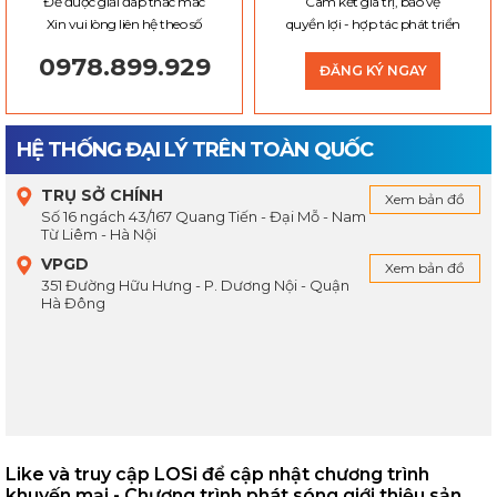
Để được giải đáp thắc mắc
Cam kết giá trị, bảo vệ
Xin vui lòng liên hệ theo số
quyền lợi - hợp tác phát triển
0978.899.929
ĐĂNG KÝ NGAY
HỆ THỐNG ĐẠI LÝ TRÊN TOÀN QUỐC
TRỤ SỞ CHÍNH
Xem bản đồ
Số 16 ngách 43/167 Quang Tiến - Đại Mỗ - Nam
Từ Liêm - Hà Nội
VPGD
Xem bản đồ
351 Đường Hữu Hưng - P. Dương Nội - Quận
Hà Đông
Like và truy cập LOSi để cập nhật chương trình
khuyến mại - Chương trình phát sóng giới thiệu sản