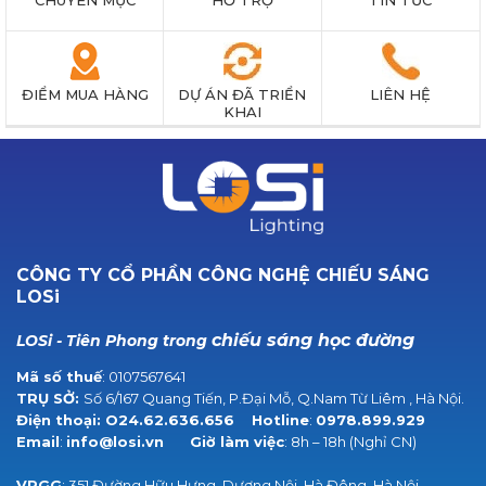
CHUYÊN MỤC
HỖ TRỢ
TIN TỨC
ĐIỂM MUA HÀNG
DỰ ÁN ĐÃ TRIỂN
LIÊN HỆ
KHAI
CÔNG TY CỔ PHẦN CÔNG NGHỆ CHIẾU SÁNG
LOSi
chiếu sáng học đường
LOSi - Tiên Phong trong
Mã số thuế
: 0107567641
TRỤ SỞ:
Số 6/167 Quang Tiến, P.Đại Mỗ, Q.Nam Từ Liêm , Hà Nội.
Điện thoại:
O24.62.636.656
Hotline
:
0978.899.929
Email
:
info@losi.vn
Giờ làm việc
: 8h – 18h (Nghỉ CN)
VPGG
: 351 Đường Hữu Hưng, Dương Nội, Hà Đông, Hà Nội