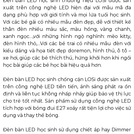
Đèn bàn LED học sinh thương hiệu LOSi được sản
xuất trên công nghệ LED hiện đại với mẫu mã đa
dạng phù hợp với giới tính và mọi lứa tuổi học sinh.
Với các bé gái có nhiều mẫu đèn đẹp, dễ với thiết kế
thân đèn nhiều màu sắc, màu hồng, vàng chanh,
xanh ngọc…,với những hình ngộ nghĩnh: mèo kitty,
đèn hình thỏ,…Với các bé trai có nhiều mẫu đèn với
kiểu dáng và họa tiết đẹp doremon, hình thú, ô tô –
xe hơi, giúp các bé thích thú, hứng khởi hơn khi ngồi
học bài giúp các bé học bài hiệu quả hơn.
Đèn bàn LED học sinh chống cận LOSi được sản xuất
trên công nghệ LED tiên tiến, ánh sáng phát ra ổn
định và liên tục không nhấp nháy giúp bảo vệ thị lực
cho trẻ tốt nhất. Sản phẩm sử dụng công nghệ LED
tích hợp với bóng đui E27 xoáy rất tiện lợi cho việc sử
dụng và thay thế bóng.
Đèn bàn LED học sinh sử dụng chiết áp hay Dimmer