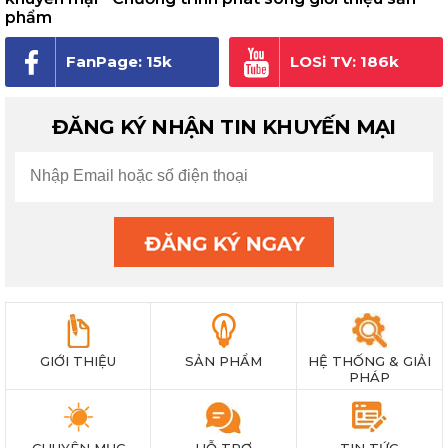
phẩm
FanPage: 15k
LOSi TV: 186k
người theo dõi
subscribe
ĐĂNG KÝ NHẬN TIN KHUYẾN MẠI
GIỚI THIỆU
SẢN PHẨM
HỆ THỐNG & GIẢI
PHÁP