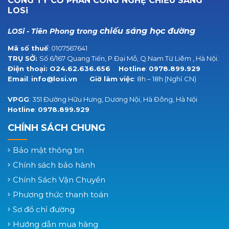
CÔNG TY CỔ PHẦN CÔNG NGHỆ CHIẾU SÁNG
LOSi
chiếu sáng học đường
LOSi - Tiên Phong trong
Mã số thuế
: 0107567641
TRỤ SỞ:
Số 6/167 Quang Tiến, P.Đại Mỗ, Q.Nam Từ Liêm , Hà Nội.
Điện thoại:
O24.62.636.656
Hotline
:
0978.899.929
Email
:
info@losi.vn
Giờ làm việc
: 8h – 18h (Nghỉ CN)
VPGG
: 351 Đường Hữu Hưng, Dương Nội, Hà Đông, Hà Nội
Hotline
:
0978.899.929
CHÍNH SÁCH CHUNG
Bảo mật thông tin
Chính sách bảo hành
Chính Sách Vận Chuyển
Phương thức thanh toán
Sơ đồ chỉ đường
Hướng dẫn mua hàng