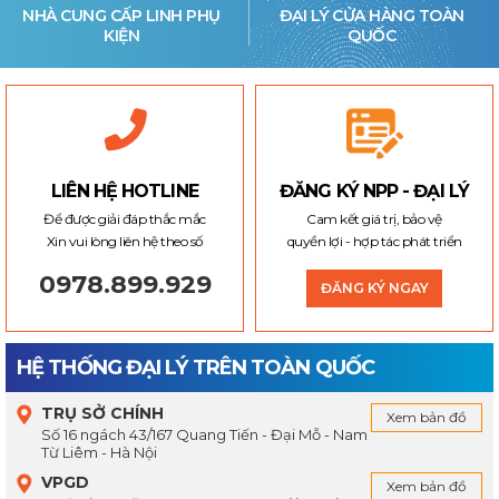
NHÀ CUNG CẤP LINH PHỤ
ĐẠI LÝ CỬA HÀNG TOÀN
KIỆN
QUỐC
LIÊN HỆ HOTLINE
ĐĂNG KÝ NPP - ĐẠI LÝ
Để được giải đáp thắc mắc
Cam kết giá trị, bảo vệ
Xin vui lòng liên hệ theo số
quyền lợi - hợp tác phát triển
0978.899.929
ĐĂNG KÝ NGAY
HỆ THỐNG ĐẠI LÝ TRÊN TOÀN QUỐC
TRỤ SỞ CHÍNH
Xem bản đồ
Số 16 ngách 43/167 Quang Tiến - Đại Mỗ - Nam
Từ Liêm - Hà Nội
VPGD
Xem bản đồ