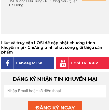
351 Đường Hữu Hưng - P. Dương Nội - Quận
Hà Đông
Like và truy cập LOSi để cập nhật chương trình
khuyến mại - Chương trình phát sóng giới thiệu sản
phẩm
FanPage: 15k
LOSi TV: 186k
người theo dõi
subscribe
ĐĂNG KÝ NHẬN TIN KHUYẾN MẠI