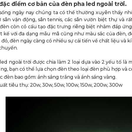
đặc điểm cơ bản của đèn pha led ngoài trời.
 sống ngày nay chúng ta có thể thường xuyên thấy nhữ
 sân vận động, sân tennis, các sân vườn biệt thự và r
 đèn còn có cấu tạo đặc trưng riêng biệt nhằm đáp ứn
ết kế với đa dạng mẫu mã cũng như màu sắc của đèn, đe
đó, đèn ngày càng có nhiều sự cải tiến về chất liệu và 
 chuyển.
ed ngoài trời được chia làm 2 loại dựa vào 2 yếu tố l
ng, bạn có thể lựa chọn đèn theo loại đèn phù hợp và c
c đèn bao gồm: ánh sáng trắng và ánh sáng vàng.
uất tiêu thụ: 20w, 30w, 50w, 100w, 150w, 200w, 300w