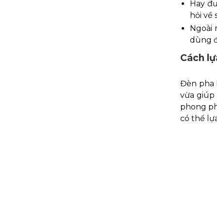
Hay đư
hỏi về 
Ngoài 
dùng đ
Cách lự
Đèn pha 
vừa giúp
phong phú
có thể l