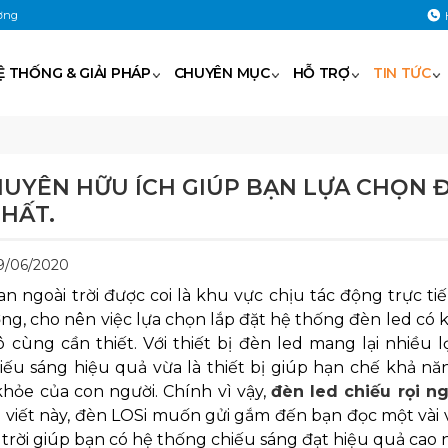
ờng
Ệ THỐNG & GIẢI PHÁP
CHUYÊN MỤC
HỖ TRỢ
TIN TỨC
HUYÊN HỮU ÍCH GIÚP BẠN LỰA CHỌN Đ
HẤT.
29/06/2020
n ngoài trời được coi là khu vực chịu tác động trực ti
ng, cho nên việc lựa chọn lắp đặt hệ thống đèn led có 
ô cùng cần thiết. Với thiết bị đèn led mang lại nhiều 
iếu sáng hiệu quả vừa là thiết bị giúp hạn chế khả n
khỏe của con người. Chính vì vậy,
đèn led chiếu rọi ng
 viết này, đèn LOSi muốn gửi gắm đến bạn đọc một vài 
 trời giúp bạn có hệ thống chiếu sáng đạt hiệu quả cao 