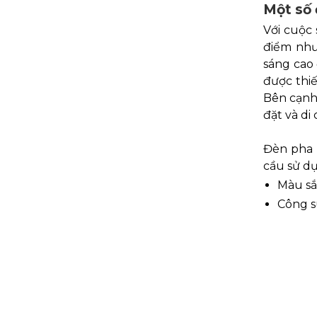
Một số 
Với cuộc
điểm như
sáng cao
được thi
Bên cạnh 
đặt và di
Đèn pha l
cầu sử dụ
Màu sắ
Công s