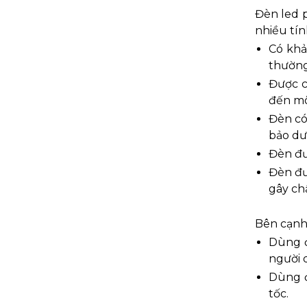
Đèn led p
nhiều tín
Có khả
thường,
Được c
đến mô
Đèn có 
bảo dư
Đèn đượ
Đèn đư
gây ch
Bên cạnh
Dùng đ
người d
Dùng đ
tốc.