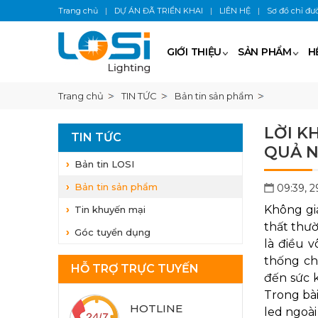
Trang chủ
|
DỰ ÁN ĐÃ TRIỂN KHAI
|
LIÊN HỆ
|
Sơ đồ chỉ đư
GIỚI THIỆU
SẢN PHẨM
H
Trang chủ
TIN TỨC
Bản tin sản phẩm
LỜI K
TIN TỨC
QUẢ N
Bản tin LOSI
Bản tin sản phẩm
09:39, 
Không gia
Tin khuyến mại
thất thườ
Góc tuyển dụng
là điều v
thống ch
HỖ TRỢ TRỰC TUYẾN
đến sức 
Trong bài
HOTLINE
led ngoài