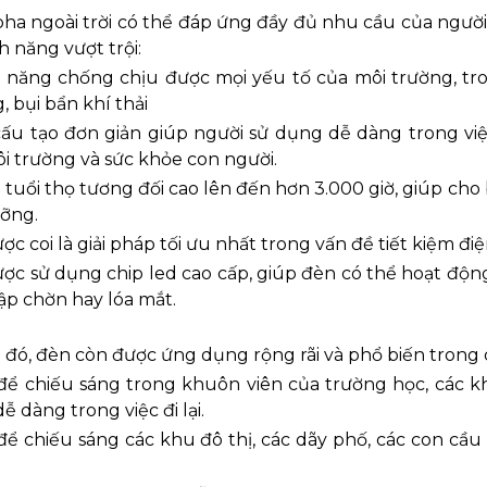
ha ngoài trời có thể đáp ứng đầy đủ nhu cầu của người t
h năng vượt trội:
 năng chống chịu được mọi yếu tố của môi trường, tro
 bụi bẩn khí thải
ấu tạo đơn giản giúp người sử dụng dễ dàng trong vi
i trường và sức khỏe con người.
tuổi thọ tương đối cao lên đến hơn 3.000 giờ, giúp cho b
ỡng.
c coi là giải pháp tối ưu nhất trong vấn đề tiết kiệm điệ
ợc sử dụng chip led cao cấp, giúp đèn có thể hoạt độn
ập chờn hay lóa mắt.
 đó, đèn còn được ứng dụng rộng rãi và phổ biến trong
ể chiếu sáng trong khuôn viên của trường học, các k
ễ dàng trong việc đi lại.
ể chiếu sáng các khu đô thị, các dãy phố, các con cầ