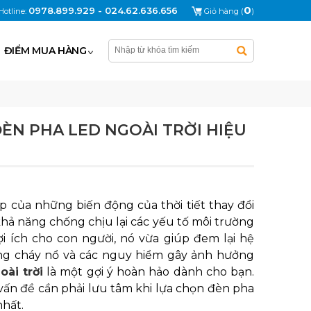
0
0978.899.929 - 024.62.636.656
Hotline:
Giỏ hàng (
)
ĐIỂM MUA HÀNG
ÈN PHA LED NGOÀI TRỜI HIỆU
ếp của những biến động của thời tiết thay đổi
khả năng chống chịu lại các yếu tố môi trường
lợi ích cho con người, nó vừa giúp đem lại hệ
ăng cháy nổ và các nguy hiểm gây ảnh hưởng
oài trời
là một gợi ý hoàn hảo dành cho bạn.
vấn đề cần phải lưu tâm khi lựa chọn đèn pha
nhất.