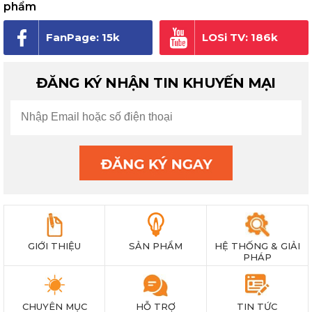
phẩm
FanPage: 15k
LOSi TV: 186k
người theo dõi
subscribe
ĐĂNG KÝ NHẬN TIN KHUYẾN MẠI
GIỚI THIỆU
SẢN PHẨM
HỆ THỐNG & GIẢI
PHÁP
CHUYÊN MỤC
HỖ TRỢ
TIN TỨC