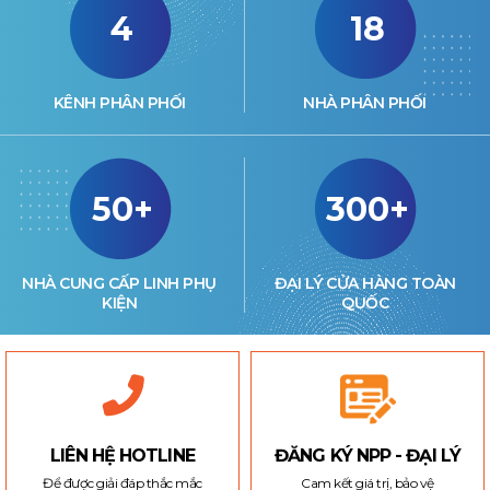
4
18
KÊNH PHÂN PHỐI
NHÀ PHÂN PHỐI
50+
300+
NHÀ CUNG CẤP LINH PHỤ
ĐẠI LÝ CỬA HÀNG TOÀN
KIỆN
QUỐC
LIÊN HỆ HOTLINE
ĐĂNG KÝ NPP - ĐẠI LÝ
Để được giải đáp thắc mắc
Cam kết giá trị, bảo vệ