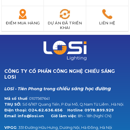
ĐIỂM MUA HÀNG
DỰ ÁN ĐÃ TRIỂN
LIÊN HỆ
KHAI
CÔNG TY CỔ PHẦN CÔNG NGHỆ CHIẾU SÁNG
LOSi
chiếu sáng học đường
LOSi - Tiên Phong trong
Mã số thuế
: 0107567641
TRỤ SỞ:
Số 6/167 Quang Tiến, P.Đại Mỗ, Q.Nam Từ Liêm , Hà Nội.
Điện thoại:
O24.62.636.656
Hotline
:
0978.899.929
Email
:
info@losi.vn
Giờ làm việc
: 8h – 18h (Nghỉ CN)
VPGG
: 351 Đường Hữu Hưng, Dương Nội, Hà Đông, Hà Nội