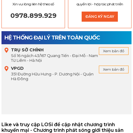
Xin vui lòng liên hệ theo số
quyền lợi - hợp tác phát triển
0978.899.929
ĐĂNG KÝ NGAY
HỆ THỐNG ĐẠI LÝ TRÊN TOÀN QUỐC
TRỤ SỞ CHÍNH
Xem bản đồ
Số 16 ngách 43/167 Quang Tiến - Đại Mỗ - Nam
Từ Liêm - Hà Nội
VPGD
Xem bản đồ
351 Đường Hữu Hưng - P. Dương Nội - Quận
Hà Đông
Like và truy cập LOSi để cập nhật chương trình
khuyến mại - Chương trình phát sóng giới thiệu sản