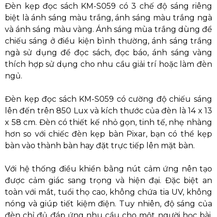
Đèn kẹp đọc sách KM-S059 có 3 chế độ sáng riêng
biệt là ánh sáng màu trắng, ánh sáng màu trắng ngà
và ánh sáng màu vàng. Ánh sáng mùa trắng dùng để
chiếu sáng ở điều kiện bình thường, ánh sáng trắng
ngà sử dụng để đọc sách, đọc báo, ánh sáng vàng
thích hợp sử dụng cho nhu cầu giải trí hoặc làm đèn
ngủ.
Đèn kẹp đọc sách KM-S059 có cường độ chiếu sáng
lên đến trên 850 Lux và kích thước của đèn là 14 x 13
x 58 cm. Đèn có thiết kế nhỏ gọn, tinh tế, nhẹ nhàng
hơn so với chiếc đèn kẹp bàn Pixar, bạn có thể kẹp
bàn vào thành bàn hay đặt trực tiếp lên mặt bàn.
Với hệ thống điều khiển bằng nút cảm ứng nên tạo
được cảm giác sang trọng và hiện đại. Đặc biệt an
toàn với mắt, tuổi thọ cao, không chứa tia UV, không
nóng và giúp tiết kiệm điện. Tuy nhiên, độ sáng của
đèn chỉ đủ đáp ứng nhu cầu cho một người học bài,