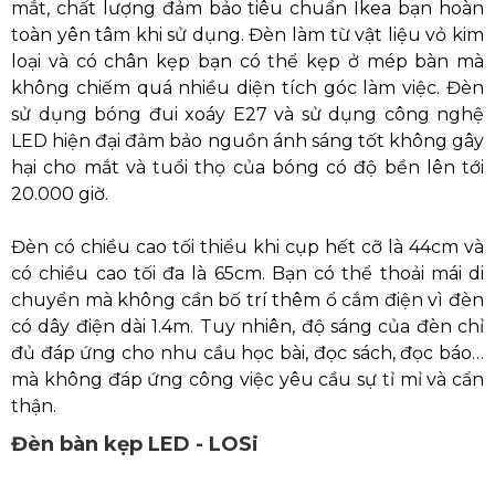
mắt, chất lượng đảm bảo tiêu chuẩn Ikea bạn hoàn
toàn yên tâm khi sử dụng. Đèn làm từ vật liệu vỏ kim
loại và có chân kẹp bạn có thể kẹp ở mép bàn mà
không chiếm quá nhiều diện tích góc làm việc. Đèn
sử dụng bóng đui xoáy E27 và sử dụng công nghệ
LED hiện đại đảm bảo nguồn ánh sáng tốt không gây
hại cho mắt và tuổi thọ của bóng có độ bền lên tới
20.000 giờ.
Đèn có chiều cao tối thiểu khi cụp hết cỡ là 44cm và
có chiều cao tối đa là 65cm. Bạn có thể thoải mái di
chuyển mà không cần bố trí thêm ổ cắm điện vì đèn
có dây điện dài 1.4m. Tuy nhiên, độ sáng của đèn chỉ
đủ đáp ứng cho nhu cầu học bài, đọc sách, đọc báo…
mà không đáp ứng công việc yêu cầu sự tỉ mỉ và cẩn
thận.
Đèn bàn kẹp LED - LOSi