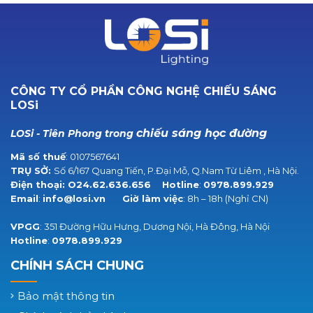
CÔNG TY CỔ PHẦN CÔNG NGHỆ CHIẾU SÁNG
LOSi
chiếu sáng học đường
LOSi - Tiên Phong trong
Mã số thuế
: 0107567641
TRỤ SỞ:
Số 6/167 Quang Tiến, P.Đại Mỗ, Q.Nam Từ Liêm , Hà Nội.
Điện thoại:
O24.62.636.656
Hotline
:
0978.899.929
Email
:
info@losi.vn
Giờ làm việc
: 8h – 18h (Nghỉ CN)
VPGG
: 351 Đường Hữu Hưng, Dương Nội, Hà Đông, Hà Nội
Hotline
:
0978.899.929
CHÍNH SÁCH CHUNG
Bảo mật thông tin