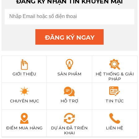
ĐĂNG KÝ NHẬN TIN KHUYẾN MẠI
GIỚI THIỆU
SẢN PHẨM
HỆ THỐNG & GIẢI
PHÁP
CHUYÊN MỤC
HỖ TRỢ
TIN TỨC
ĐIỂM MUA HÀNG
DỰ ÁN ĐÃ TRIỂN
LIÊN HỆ
KHAI