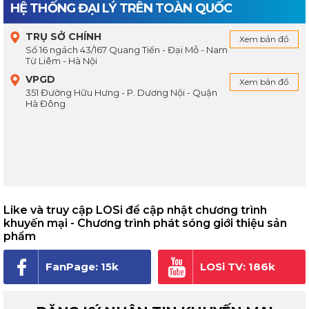
HỆ THỐNG ĐẠI LÝ TRÊN TOÀN QUỐC
TRỤ SỞ CHÍNH
Xem bản đồ
Số 16 ngách 43/167 Quang Tiến - Đại Mỗ - Nam
Từ Liêm - Hà Nội
VPGD
Xem bản đồ
351 Đường Hữu Hưng - P. Dương Nội - Quận
Hà Đông
Like và truy cập LOSi để cập nhật chương trình
khuyến mại - Chương trình phát sóng giới thiệu sản
phẩm
FanPage: 15k
LOSi TV: 186k
người theo dõi
subscribe