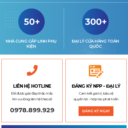
50+
300+
NHÀ CUNG CẤP LINH PHỤ
ĐẠI LÝ CỬA HÀNG TOÀN
KIỆN
QUỐC
LIÊN HỆ HOTLINE
ĐĂNG KÝ NPP - ĐẠI LÝ
Để được giải đáp thắc mắc
Cam kết giá trị, bảo vệ
Xin vui lòng liên hệ theo số
quyền lợi - hợp tác phát triển
0978.899.929
ĐĂNG KÝ NGAY