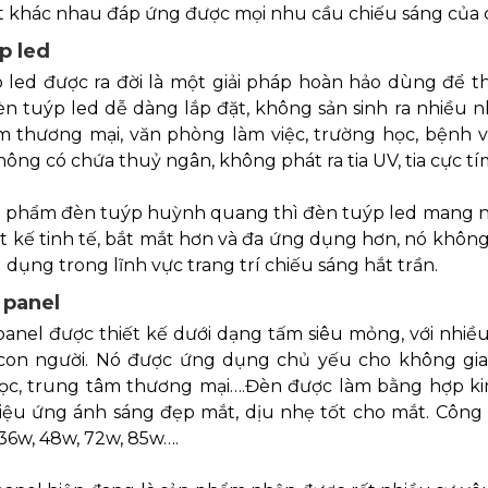
t khác nhau đáp ứng được mọi nhu cầu chiếu sáng của 
p led
 led được ra đời là một giải pháp hoàn hảo dùng để
èn tuýp led dễ dàng lắp đặt, không sản sinh ra nhiều 
m thương mại, văn phòng làm việc, trường học, bệnh v
ông có chứa thuỷ ngân, không phát ra tia UV, tia cực t
ản phẩm đèn tuýp huỳnh quang thì đèn tuýp led mang nh
ết kế tinh tế, bắt mắt hơn và đa ứng dụng hơn, nó khô
dụng trong lĩnh vực trang trí chiếu sáng hắt trần.
 panel
panel được thiết kế dưới dạng tấm siêu mỏng, với nhiề
con người. Nó được ứng dụng chủ yếu cho không gian
ọc, trung tâm thương mại….Đèn được làm bằng hợp kim 
hiệu ứng ánh sáng đẹp mắt, dịu nhẹ tốt cho mắt. Công 
 36w, 48w, 72w, 85w….