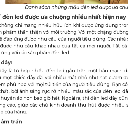
Danh sách những mẫu đèn led được ưa chu
i đèn led được ưa chuộng nhiều nhất hiện nay
không chỉ mang nhiều hữu ích khi được ứng dụng tron
n phẩm thân thiện với môi trường. Với một chặng đường
ể đáp ứng được nhu cầu của người tiêu dùng. Các nhà s
được nhu cầu khác nhau của tất cả mọi người. Tất 
 ứng với các sản phẩm đèn led.
 dây:
dây là tổ hợp nhiều đèn led gắn trên một bản mạch d
 một chiếc dây dài với nhiều mắt nhỏ như hạt cườm đư
m phù hợp với mọi túi tiền của người tiêu dùng. Bạn có 
thất, bởi ánh sáng rực rỡ nhiều màu sắc của đèn led d
 huyền ảo hơn bao giờ hết. Ngoài ra, thì đèn led dây c
ng cáo, giúp các chủ kinh doanh thu hút được nhiều s
o cửa hàng.
 âm trần