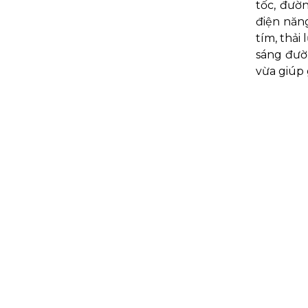
tốc, đườ
điện năng
tím, thải
sáng đườ
vừa giúp 