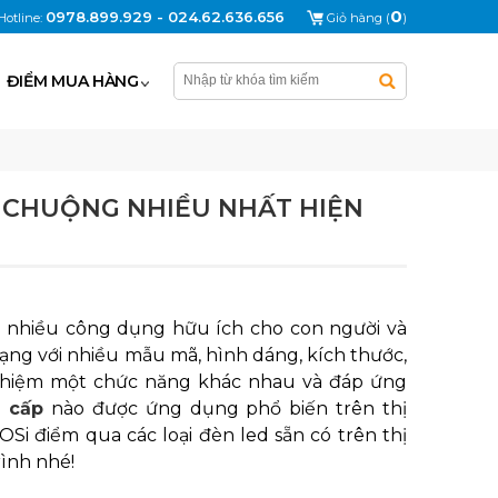
0
0978.899.929 - 024.62.636.656
Hotline:
Giỏ hàng (
)
ĐIỂM MUA HÀNG
 CHUỘNG NHIỀU NHẤT HIỆN
t nhiều công dụng hữu ích cho con người và
dạng với nhiều mẫu mã, hình dáng, kích thước,
 nhiệm một chức năng khác nhau và đáp ứng
o cấp
nào được ứng dụng phổ biến trên thị
OSi điểm qua các loại đèn led sẵn có trên thị
ình nhé!