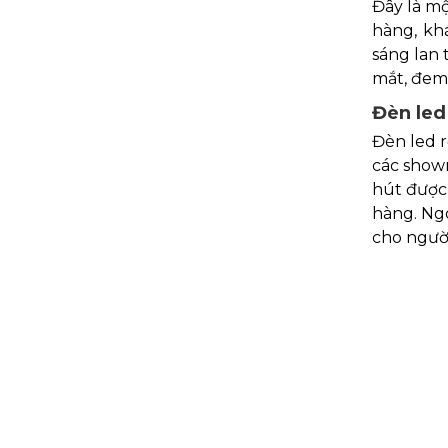
Đây là m
hàng, kh
sáng lan
mắt, đem 
Đèn led 
Đèn led r
các show
hút được
hàng. Ngo
cho ngườ