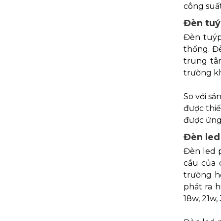
công suấ
Đèn tuý
Đèn tuýp
thống. Đ
trung tâ
trường kh
So với s
được thi
được ứng 
Đèn led
Đèn led 
cầu của 
trường h
phát ra 
18w, 21w,