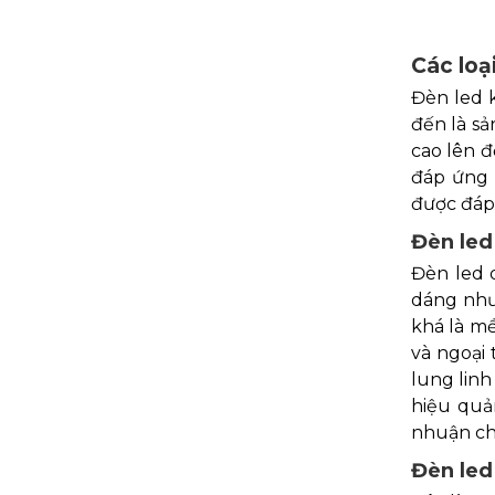
Các loạ
Đèn led 
đến là sả
cao lên đ
đáp ứng 
được đáp
Đèn led
Đèn led 
dáng như
khá là mề
và ngoại 
lung linh
hiệu quả
nhuận ch
Đèn led