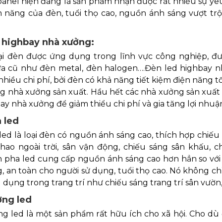
anel hiện đang là sản phẩm nhận được rất nhiều sự yêu
n năng của đèn, tuổi thọ cao, nguồn ánh sáng vượt tr
 highbay nhà xưởng:
oại đèn được ứng dụng trong lĩnh vực công nghiệp, đ
a cũ như đèn metal, đèn halogen….Đèn led highbay n
nhiều chi phí, bởi đèn có khả năng tiết kiệm điện năng t
ng nhà xưởng sản xuất. Hầu hết các nhà xưởng sản xuấ
ay nhà xưởng để giảm thiểu chi phí và gia tăng lợi nhu
 led
ed là loại đèn có nguồn ánh sáng cao, thích hợp chiếu
thao ngoài trời, sân vận động, chiếu sáng sân khấu, 
Đèn pha led cung cấp nguồn ánh sáng cao hơn hẳn so vớ
g, an toàn cho người sử dụng, tuổi thọ cao. Nó không 
dụng trong trang trí như chiếu sáng trang trí sân vườn,
ng led
g led là một sản phẩm rất hữu ích cho xã hội. Cho dù