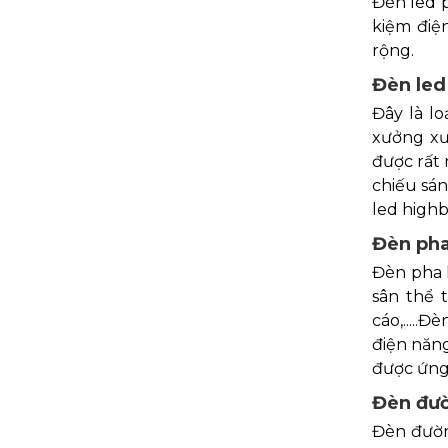
Đèn led p
kiệm điệ
rộng.
Đèn led
Đây là l
xưởng xư
được rất 
chiếu sá
led highb
Đèn pha
Đèn pha l
sân thể 
cáo,.....
điện năn
được ứng 
Đèn đườ
Đèn đườn