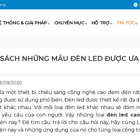
ờng
Ệ THỐNG & GIẢI PHÁP
CHUYÊN MỤC
HỖ TRỢ
TIN TỨC
SÁCH NHỮNG MẪU ĐÈN LED ĐƯỢC ƯA
28/09/2020
là một thiết bị chiếu sáng công nghệ cao đem đến rấ
 được sử dụng phổ biến. Đèn led được thiết kế rất đa 
t khác nhau. Với mỗi loại đèn led khác nhau sẽ đảm
 yêu cầu của con người. Vậy những loại
đèn led ca
ện nay? Để tìm câu trả lời cho câu hỏi này, hãy cùng L
ện nay và những ứng dụng của nó cho từng loại công tr