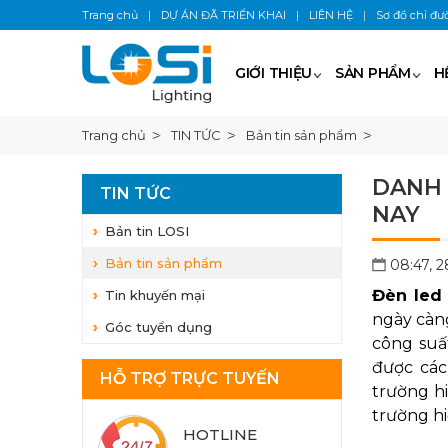
Trang chủ
|
DỰ ÁN ĐÃ TRIỂN KHAI
|
LIÊN HỆ
|
Sơ đồ chỉ đư
GIỚI THIỆU
SẢN PHẨM
H
Trang chủ
TIN TỨC
Bản tin sản phẩm
DANH 
TIN TỨC
NAY
Bản tin LOSI
Bản tin sản phẩm
08:47, 
Đèn led
Tin khuyến mại
ngày càng
Góc tuyển dụng
công suấ
được các
HỖ TRỢ TRỰC TUYẾN
trường hi
trường hi
HOTLINE