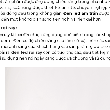
ột sản phẩm được ứng dụng chiếu sáng trong nhà như kh
ách sạn….Chúng được thiết kế tinh tế, chuyên nghiệp v
 tỏa đồng đều trong không gian.
Đèn led âm trần
được t
đến một không gian sống tiện nghi và hiện đại hơn.
rọi ray:
ọi ray là loại đèn được ứng dụng phổ biến trong các sho
room….Đèn có độ chiếu sáng cao làm nổi bật nên các sả
 mọi ánh sáng của khách hàng vào sản phẩm, giúp cho
ài ra,
đèn led rọi ray
còn có tuổi thọ cao, siêu tiết kiệ
i sử dụng nên nó ngày càng được ưa chuộng và sử dụng 