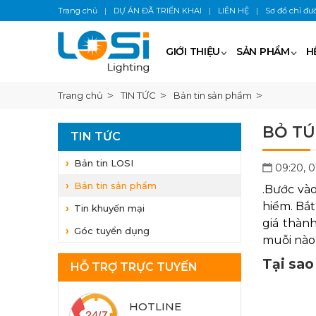
Trang chủ
|
DỰ ÁN ĐÃ TRIỂN KHAI
|
LIÊN HỆ
|
Sơ đồ chỉ đư
GIỚI THIỆU
SẢN PHẨM
H
Trang chủ
TIN TỨC
Bản tin sản phẩm
BỎ TÚ
TIN TỨC
Bản tin LOSI
09:20, 
Bản tin sản phẩm
.Bước và
hiểm. Bắ
Tin khuyến mại
giá thàn
Góc tuyển dụng
muỗi nào 
Tại sao
HỖ TRỢ TRỰC TUYẾN
HOTLINE