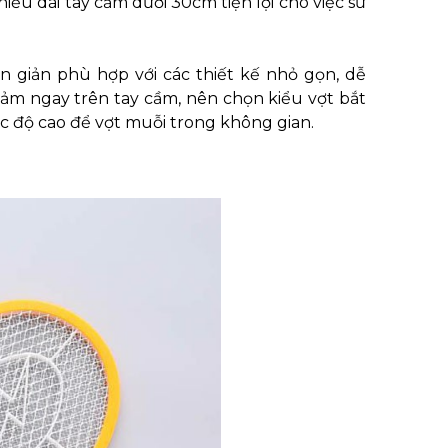
ều dài tay cầm dưới 30cm tiện lợi cho việc sử
giản phù hợp với các thiết kế nhỏ gọn, dễ
 giảm ngay trên tay cầm, nên chọn kiểu vợt bắt
ốc độ cao để vợt muỗi trong không gian.