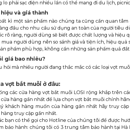
 lo phải sạc điện nhiều lần có thể mang đi du lịch, picnic 
hiệu và giá thành
bất kì một sản phẩm nào chúng ta cũng cần quan tâm đ
hàng đầu cho nhu cầu sử dụng an toàn của người tiêu d
 rõ ràng, người dùng sẽ biết được chất lượng và hiệu q
 mua người dùng nên so sánh giá và tiện ích, hiệu quả
sản phẩm phù hợp, không cần những sản phẩm quá đắt n
i giá bao nhiêu?
u hỏi mà nhiều người đang thắc mắc có các loại vợt mu
 vợt bắt muỗi ở đâu:
hống các cửa hàng vợt bắt muỗi LOSI rộng khắp trên cá
cửa hàng gần nhất để lựa chọn vợt bắt muỗi chính hãng
uý khách hàng muốn của hàng gần nhất hãy truy cập v
 hàng truy cập gần nhất.
ác bạn có thể gọi cho Hotline của chúng tôi để được hướ
ểm bảo hành: chúng tôi có 3 trung tâm bảo hành tại Hà 