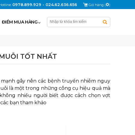
0
0978.899.929 - 024.62.636.656
Hotline:
Giỏ hàng (
)
ĐIỂM MUA HÀNG
 MUỖI TỐT NHẤT
ển mạnh gây nên các bệnh truyển nhiễm nguy
muỗi là một trong những công cụ hiệu quả mà
không nhiều người biết được cách chọn vợt
để các bạn tham khảo