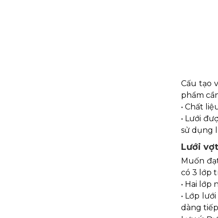
Cấu tạo v
phẩm cần 
• Chất li
• Lưới đư
sử dụng l
Lưới vợt
Muốn đạt 
có 3 lớp 
• Hai lớp
• Lớp lướ
dàng tiếp 