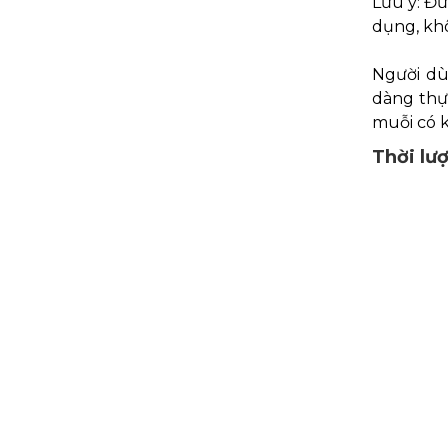
Lưu ý: Đư
dụng, kh
Người dù
dàng thực
muỗi có k
Thời lư