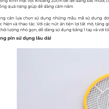
ờng kính mặt vợt khoảng 20cm để dễ dàng bắt muỗi, chi
ông quá nặng giúp dễ dàng cầm nắm.
ng cần lựa chọn sử dụng những mẫu mã sử dung đơn 
 hiện và thao tác. Với các nút ấn tiện lợi tắt mở, tăng
hối lượng nhỏ gọn, dễ dàng sử dụng bằng 1 tay và với t
ợng pin sử dụng lâu dài