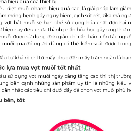
mà hiệu quả của thiết bị:
tiêu diệt muỗi nhanh, hiệu quả cao, là giải pháp làm gi
ầm mống bệnh gây nguy hiểm, dịch sốt rét, zika mà ngư
ng vợt bắt muỗi sẽ hạn chế sử dụng hóa chất độc hại n
 hiện nay đều chứa thành phần hóa học gây ung thư m
 muỗi được sử dụng đơn giản chỉ cần bấm cồn tắc nguồn
c muỗi qua đó người dùng có thể kiểm soát được trong
 đầu tư khá rẻ chỉ từ mấy chục đến mấy trăm ngàn là bạn
c lựa mua vợt muỗi tốt nhất
ầu sử dụng vợt muỗi ngày càng tăng cao thì thị trườn
ưng bên cạnh những sản phẩm uy tín là những kiểu v
cân nhắc các tiêu chí dưới đây để chọn vợt muỗi phù h
u bền, tốt