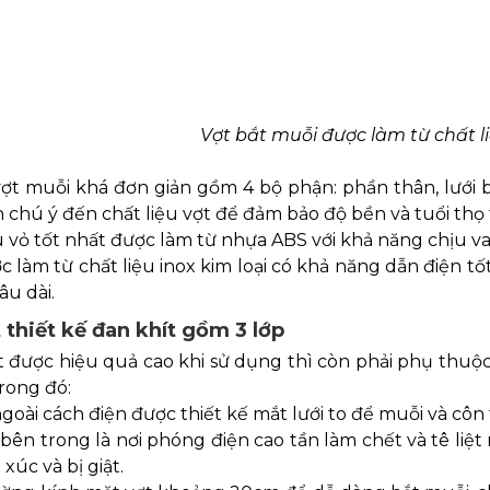
Vợt bắt muỗi được làm từ chất li
ợt muỗi khá đơn giản gồm 4 bộ phận: phần thân, lưới b
chú ý đến chất liệu vợt để đảm bảo độ bền và tuổi thọ t
ệu vỏ tốt nhất được làm từ nhựa ABS với khả năng chịu va
ợc làm từ chất liệu inox kim loại có khả năng dẫn điện tốt
âu dài.
 thiết kế đan khít gồm 3 lớp
được hiệu quả cao khi sử dụng thì còn phải phụ thuộc nh
trong đó:
 ngoài cách điện được thiết kế mắt lưới to để muỗi và côn
i bên trong là nơi phóng điện cao tần làm chết và tê liệ
xúc và bị giật.