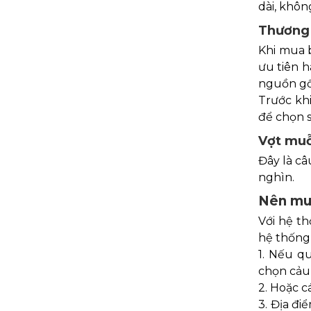
dài, không
Thương 
Khi mua 
ưu tiên 
nguồn gốc
Trước khi
để chọn 
Vợt muỗ
Đây là câ
nghìn.
Nên mua
Với hệ t
hệ thống 
1. Nếu q
chọn cảu
2. Hoặc c
3. Địa đi