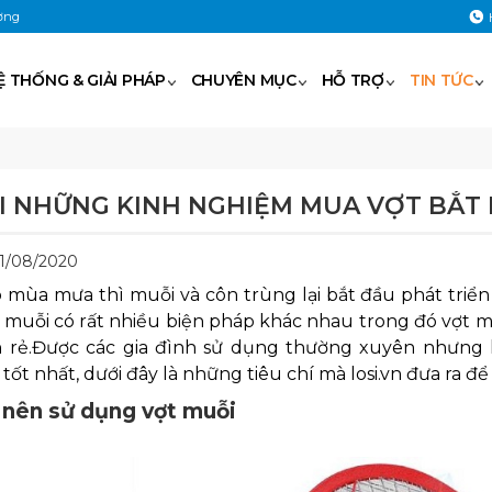
ờng
Ệ THỐNG & GIẢI PHÁP
CHUYÊN MỤC
HỖ TRỢ
TIN TỨC
I NHỮNG KINH NGHIỆM MUA VỢT BẮT
01/08/2020
o mùa mưa thì muỗi và côn trùng lại bắt đầu phát tri
t muỗi có rất nhiều biện pháp khác nhau trong đó vợt 
h rẻ.Được các gia đình sử dụng thường xuyên nhưng 
tốt nhất, dưới đây là những tiêu chí mà losi.vn đưa ra 
 nên sử dụng vợt muỗi