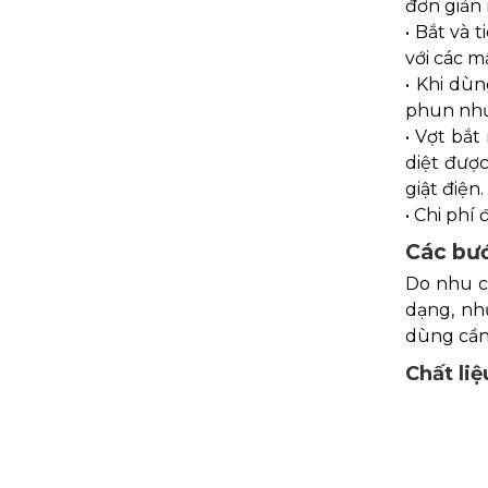
đơn giản 
• Bắt và 
với các m
• Khi dù
phun như
• Vợt bắt
diệt đượ
giật điện.
• Chi phí
Các bướ
Do nhu c
dạng, nh
dùng cần 
Chất liệ