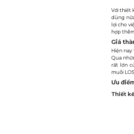
Với thiết
dùng nữa 
lợi cho v
hợp thêm 
Giá thà
Hiện nay 
Qua nhữn
rất lớn 
muỗi LOS
Ưu điể
Thiết kế