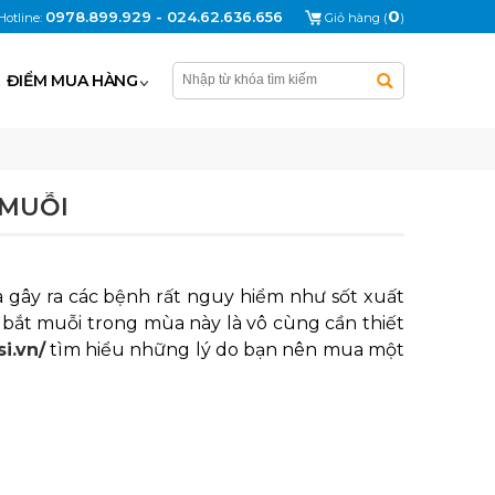
0
0978.899.929 - 024.62.636.656
Hotline:
Giỏ hàng (
)
ĐIỂM MUA HÀNG
 MUỖI
à gây ra các bệnh rất nguy hiểm như sốt xuất
t bắt muỗi trong mùa này là vô cùng cần thiết
si.vn/
tìm hiểu những lý do bạn nên mua một