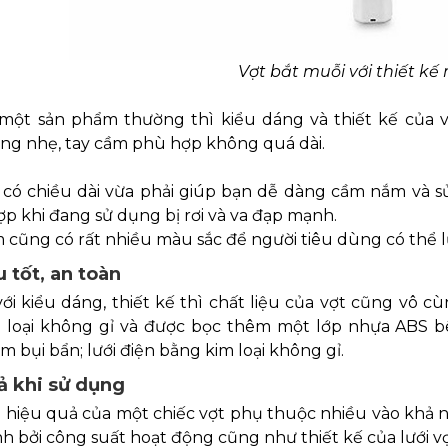
Vợt bắt muỗi với thiết kế 
một sản phẩm thường thì kiểu dáng và thiết kế của v
ợng nhẹ, tay cầm phù hợp không quá dài.
 có chiều dài vừa phải giúp bạn dễ dàng cầm nắm và sử
p khi đang sử dụng bị rơi và va đạp mạnh.
cũng có rất nhiều màu sắc để người tiêu dùng có thể l
u tốt, an toàn
ới kiểu dáng, thiết kế thì chất liệu của vợt cũng vô 
 loại không gỉ và được bọc thêm một lớp nhựa ABS bên
 bụi bẩn; lưới điện bằng kim loại không gỉ.
ả khi sử dụng
n hiệu quả của một chiếc vợt phụ thuộc nhiều vào khả
h bởi công suất hoạt động cũng như thiết kế của lưới vợ