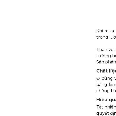
Khi mua 
trọng lư
Thân vợt
trường hợ
Sản phẩm 
Chất liệ
Đi cùng v
bằng kim
chống bám
Hiệu qu
Tất nhiê
quyết địn