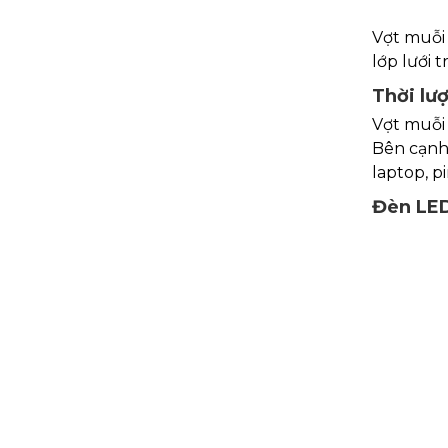
Vợt muỗi 
lớp lưới 
Thời lư
Vợt muỗi 
Bên cạnh 
laptop, p
Đèn LED