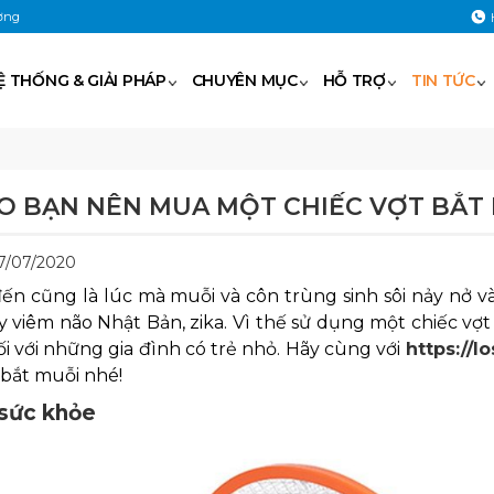
ờng
Ệ THỐNG & GIẢI PHÁP
CHUYÊN MỤC
HỖ TRỢ
TIN TỨC
DO BẠN NÊN MUA MỘT CHIẾC VỢT BẮT
07/07/2020
ến cũng là lúc mà muỗi và côn trùng sinh sôi nảy nở v
 viêm não Nhật Bản, zika. Vì thế sử dụng một chiếc vợ
ối với những gia đình có trẻ nhỏ. Hãy cùng với
https://lo
 bắt muỗi nhé!
 sức khỏe