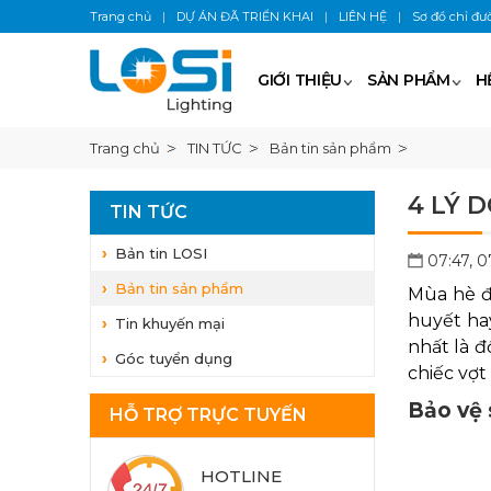
Trang chủ
|
DỰ ÁN ĐÃ TRIỂN KHAI
|
LIÊN HỆ
|
Sơ đồ chỉ đư
GIỚI THIỆU
SẢN PHẨM
H
Trang chủ
TIN TỨC
Bản tin sản phẩm
4 LÝ 
TIN TỨC
Bản tin LOSI
07:47, 
Bản tin sản phẩm
Mùa hè đ
huyết hay
Tin khuyến mại
nhất là đ
Góc tuyển dụng
chiếc vợt
Bảo vệ
HỖ TRỢ TRỰC TUYẾN
HOTLINE