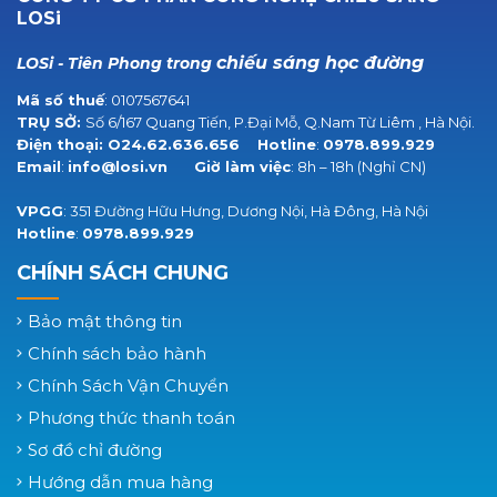
LOSi
chiếu sáng học đường
LOSi - Tiên Phong trong
Mã số thuế
: 0107567641
TRỤ SỞ:
Số 6/167 Quang Tiến, P.Đại Mỗ, Q.Nam Từ Liêm , Hà Nội.
Điện thoại:
O24.62.636.656
Hotline
:
0978.899.929
Email
:
info@losi.vn
Giờ làm việc
: 8h – 18h (Nghỉ CN)
VPGG
: 351 Đường Hữu Hưng, Dương Nội, Hà Đông, Hà Nội
Hotline
:
0978.899.929
CHÍNH SÁCH CHUNG
Bảo mật thông tin
Chính sách bảo hành
Chính Sách Vận Chuyển
Phương thức thanh toán
Sơ đồ chỉ đường
Hướng dẫn mua hàng