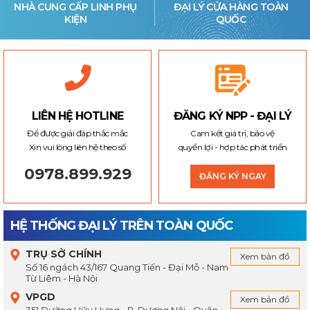
NHÀ CUNG CẤP LINH PHỤ
ĐẠI LÝ CỬA HÀNG TOÀN
KIỆN
QUỐC
LIÊN HỆ HOTLINE
ĐĂNG KÝ NPP - ĐẠI LÝ
Để được giải đáp thắc mắc
Cam kết giá trị, bảo vệ
Xin vui lòng liên hệ theo số
quyền lợi - hợp tác phát triển
0978.899.929
ĐĂNG KÝ NGAY
HỆ THỐNG ĐẠI LÝ TRÊN TOÀN QUỐC
TRỤ SỞ CHÍNH
Xem bản đồ
Số 16 ngách 43/167 Quang Tiến - Đại Mỗ - Nam
Từ Liêm - Hà Nội
VPGD
Xem bản đồ