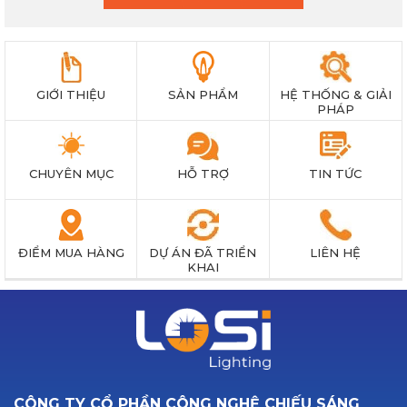
GIỚI THIỆU
SẢN PHẨM
HỆ THỐNG & GIẢI
PHÁP
CHUYÊN MỤC
HỖ TRỢ
TIN TỨC
ĐIỂM MUA HÀNG
DỰ ÁN ĐÃ TRIỂN
LIÊN HỆ
KHAI
CÔNG TY CỔ PHẦN CÔNG NGHỆ CHIẾU SÁNG