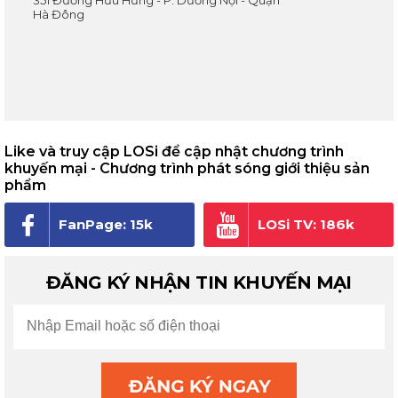
351 Đường Hữu Hưng - P. Dương Nội - Quận
Hà Đông
Like và truy cập LOSi để cập nhật chương trình
khuyến mại - Chương trình phát sóng giới thiệu sản
phẩm
FanPage: 15k
LOSi TV: 186k
người theo dõi
subscribe
ĐĂNG KÝ NHẬN TIN KHUYẾN MẠI