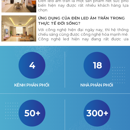
Đèn led âm trần là một sản phẩm hết sức phổ
biến hiện nay được rất nhiều khách hàng lựa
chọn.
ỨNG DỤNG CỦA ĐÈN LED ÂM TRẦN TRONG
THỰC TẾ ĐỜI SỐNG?
Với công nghệ hiện đại ngày nay, thì hệ thống
chiếu sáng cũng được công nghệ hóa mạnh mẽ.
Công nghệ led hiện nay đang rất được ưa
chuộng và sử dụng
4
18
KÊNH PHÂN PHỐI
NHÀ PHÂN PHỐI
50+
300+