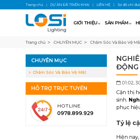
Trang chủ
|
DỰ ÁN ĐÃ TRIỂN KHAI
|
LIÊN HỆ
|
Sơ đồ chỉ đư
GIỚI THIỆU
SẢN PHẨM
H
Trang chủ
CHUYÊN MỤC
Chăm Sóc Và Bảo Vệ Mắ
NGHIÊ
CHUYÊN MỤC
ĐỘNG
Chăm Sóc Và Bảo Vệ Mắt
01:02, 
HỖ TRỢ TRỰC TUYẾN
Cận thị 
sinh.
Ngh
HOTLINE
phục hiệ
0978.899.929
Tỷ lệ c
Hiện nay,