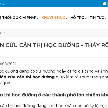
ờng
Ệ THỐNG & GIẢI PHÁP
CHUYÊN MỤC
HỖ TRỢ
TIN TỨC
t
N CỨU CẬN THỊ HỌC ĐƯỜNG - THẤY 
30/08/2021
học đường đang có xu hướng ngày càng gia tăng và ảnh 
iên cứu cận thị học đường
giúp làm rõ thực trạng đá
u quả.
ận thị học đường ở các thành phố lớn chiếm 
 cận thị học đường đang trở thành vấn nạn bởi tỷ lệ học s