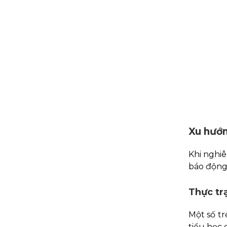
Xu hướn
Khi nghiê
báo động 
Thực tr
Một số tr
tiểu học 