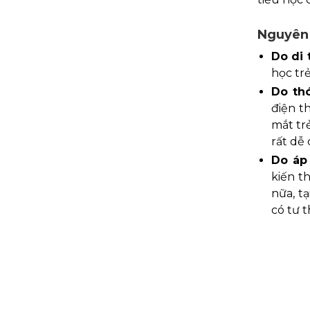
Nguyên
Do di 
học trẻ
Do th
điện th
mắt trẻ
rất dễ 
Do áp 
kiến t
nữa, t
có tư 