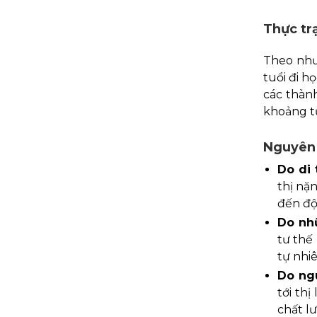
Thực tr
Theo như
tuổi đi h
các thành
khoảng từ
Nguyên
Do di 
thị nặn
đến độ
Do nh
tư thế
tự nhiê
Do ng
tới th
chất l