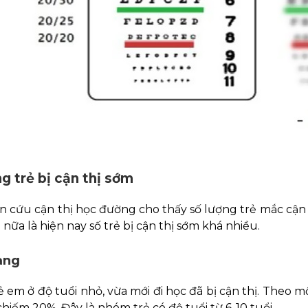
g trẻ bị cận thị sớm
n cứu cận thị học đường cho thấy số lượng trẻ mắc cận
nữa là hiện nay số trẻ bị cận thị sớm khá nhiều.
ạng
ẻ em ở độ tuổi nhỏ, vừa mới đi học đã bị cận thị. Theo m
chiếm 20%. Đây là nhóm trẻ có độ tuổi từ 6-10 tuổi.