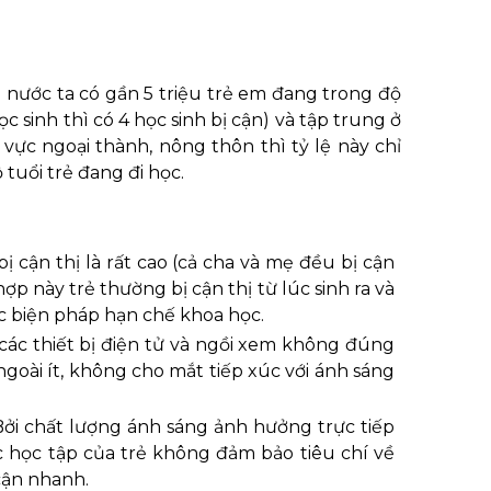
nước ta có gần 5 triệu trẻ em đang trong độ
ọc sinh thì có 4 học sinh bị cận) và tập trung ở
 vực ngoại thành, nông thôn thì tỷ lệ này chỉ
ộ tuổi trẻ đang đi học.
ị cận thị là rất cao (cả cha và mẹ đều bị cận
 hợp này trẻ thường bị cận thị từ lúc sinh ra và
ác biện pháp hạn chế khoa học.
 các thiết bị điện tử và ngồi xem không đúng
ngoài ít, không cho mắt tiếp xúc với ánh sáng
ởi chất lượng ánh sáng ảnh hưởng trực tiếp
c học tập của trẻ không đảm bảo tiêu chí về
cận nhanh.