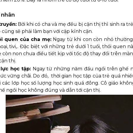
 nhân
truyền:
Bởi khi có cha và mẹ đều bị cận thị thì sinh ra tr
 cũng sẽ phải làm bạn với cặp kính cận.
ói quen của cha mẹ:
Ngay từ khi con còn nhỏ thường
oại, tivi,.. Đặc biệt với những trẻ dưới 1 tuổi, thói quen
 còn non chưa điều tiết kịp với tốc độ thay đổi trên màn 
cận thị.
lực học tập:
Ngay từ những năm đầu ngồi trên ghế n
hức vững chãi. Do đó,
thời gian học tập của trẻ quá nhiề
ại các lớp học số lượng học sinh quá đông. Cô giáo khô
thế ngồi học không đúng và dẫn tới cận thị.