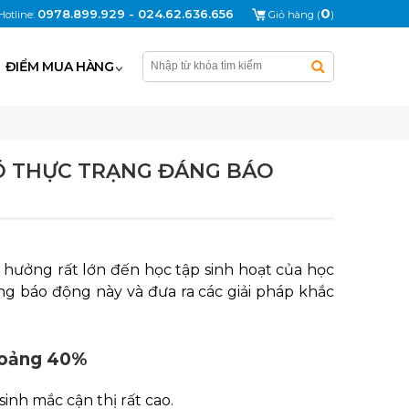
0
0978.899.929 - 024.62.636.656
Hotline:
Giỏ hàng (
)
ĐIỂM MUA HÀNG
RÕ THỰC TRẠNG ĐÁNG BÁO
hưởng rất lớn đến học tập sinh hoạt của học
ng báo động này và đưa ra các giải pháp khắc
khoảng 40%
inh mắc cận thị rất cao.