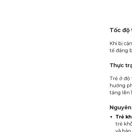
Tốc độ 
Khi bị cậ
tế đáng b
Thực tr
Trẻ ở độ 
hướng phá
tăng lên 
Nguyên
Trẻ kh
trẻ kh
và bảo 