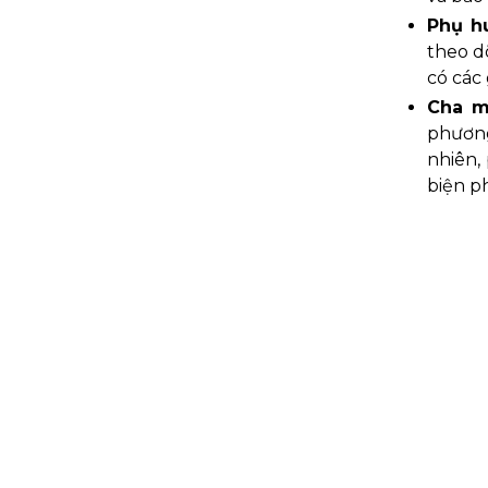
Phụ h
theo d
có các 
Cha mẹ
phương
nhiên,
biện p