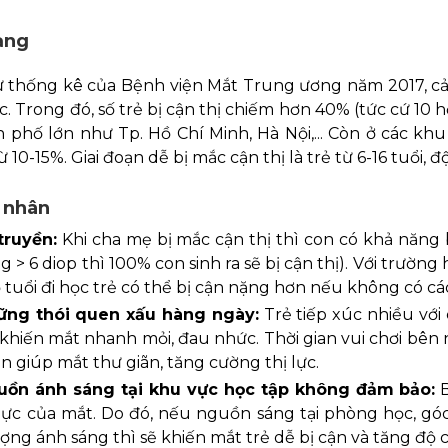
ạng
 thống kê của Bệnh viện Mắt Trung ương năm 2017, cả 
ọc. Trong đó, số trẻ bị cận thị chiếm hơn 40% (tức cứ 10 h
 phố lớn như Tp. Hồ Chí Minh, Hà Nội,... Còn ở các khu
 10-15%. Giai đoạn dễ bị mắc cận thị là trẻ từ 6-16 tuổi, đ
 nhân
truyền:
Khi cha mẹ bị mắc cận thị thì con có khả năng b
g > 6 diop thì 100% con sinh ra sẽ bị cận thị). Với trường
 tuổi đi học trẻ có thể bị cận nặng hơn nếu không có c
ững thói quen xấu hàng ngày:
Trẻ tiếp xúc nhiều với
 khiến mắt nhanh mỏi, đau nhức. Thời gian vui chơi bên 
n giúp mắt thư giãn, tăng cường thị lực.
uồn ánh sáng tại khu vực học tập không đảm bảo:
B
ị lực của mắt. Do đó, nếu nguồn sáng tại phòng học, gó
ượng ánh sáng thì sẽ khiến mắt trẻ dễ bị cận và tăng độ 