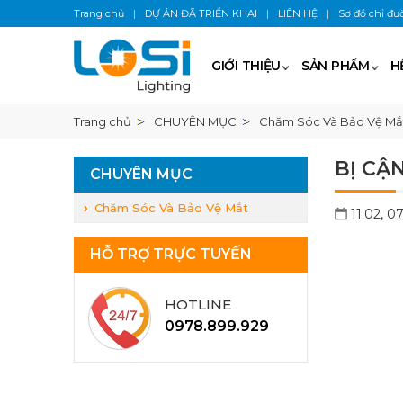
Trang chủ
|
DỰ ÁN ĐÃ TRIỂN KHAI
|
LIÊN HỆ
|
Sơ đồ chỉ đư
GIỚI THIỆU
SẢN PHẨM
H
Trang chủ
CHUYÊN MỤC
Chăm Sóc Và Bảo Vệ Mắ
BỊ CẬ
CHUYÊN MỤC
Chăm Sóc Và Bảo Vệ Mắt
11:02, 0
HỖ TRỢ TRỰC TUYẾN
HOTLINE
0978.899.929