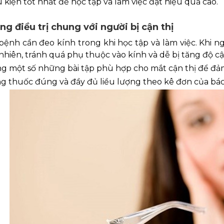
 kiện tốt nhất để học tập và làm việc đạt hiệu quả cao.
g điều trị chung với người bị cận thị
bệnh cần đeo kính trong khi học tập và làm việc. Khi ng
 nhiên, tránh quá phụ thuộc vào kính và dễ bị tăng độ cậ
g một số những bài tập phù hợp cho mắt cận thị để đảm
g thuốc đúng và đầy đủ liều lượng theo kê đơn của bác 