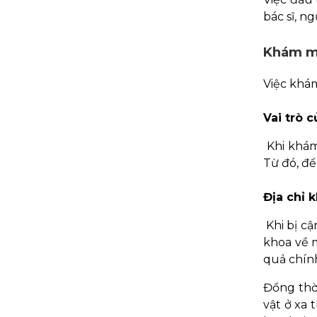
bác sĩ, n
Khám m
Việc khám
Vai trò 
Khi khám
Từ đó, để
Địa chỉ 
Khi bị c
khoa về 
quả chính
Đồng thờ
vật ở xa 