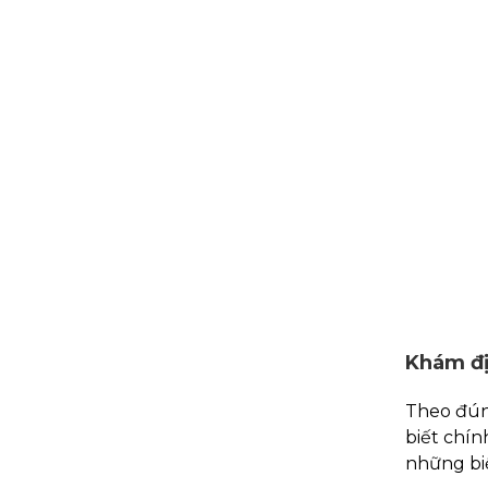
Khám đị
Theo đúng
biết chín
những biệ