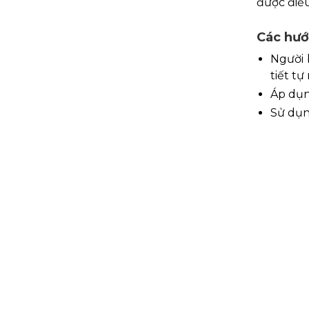
được điều
Các hướn
Người 
tiết tự
Áp dụn
Sử dụn