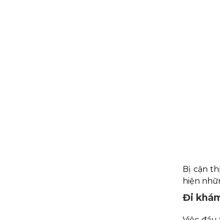
Bị cận th
hiện nhữn
Đi khám
Việc đầu 