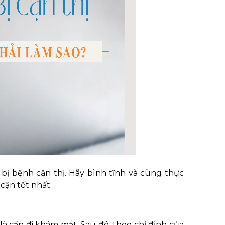
i bị bệnh cận thị. Hãy bình tĩnh và cùng thực
cận tốt nhất.
 là cần đi khám mắt. Sau đó, theo chỉ định của