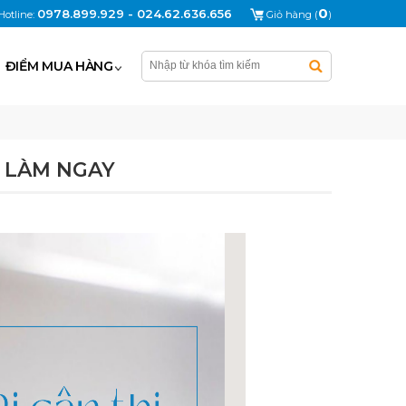
0
0978.899.929 - 024.62.636.656
Hotline:
Giỏ hàng (
)
ĐIỂM MUA HÀNG
N LÀM NGAY