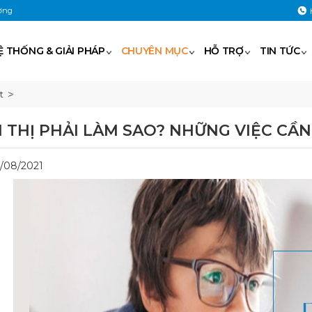
ờng
Ệ THỐNG & GIẢI PHÁP
CHUYÊN MỤC
HỖ TRỢ
TIN TỨC
t
N THỊ PHẢI LÀM SAO? NHỮNG VIỆC CẦ
7/08/2021