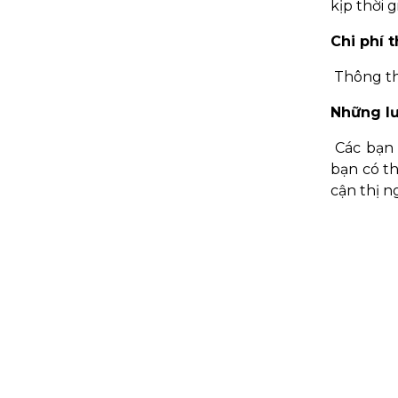
kịp thời 
Chi phí 
Thông th
Những lư
Các bạn 
bạn có t
cận thị n