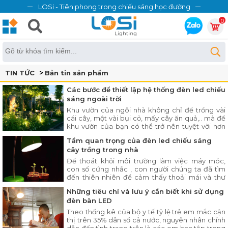
LOSi - Tiên phong trong chiếu sáng học đường
0
TIN TỨC
Bản tin sản phẩm
Các bước để thiết lập hệ thống đèn led chiếu
sáng ngoài trời
Khu vườn của ngôi nhà không chỉ để trồng vài
cái cây, một vài bụi cỏ, mấy cây ăn quả,.. mà để
khu vườn của bạn có thể trở nên tuyệt vời hơn
nhờ tận dụng tối đa không gian ngoài trời để làm
Tầm quan trọng của đèn led chiếu sáng
nơi thư giãn và tận hưởng cuộc sống của mình.
cây trồng trong nhà
Với tận dụng các tính năng quan trọng của đèn
chiếu sáng để mang
Để thoát khỏi môi trường làm việc máy móc,
con số cứng nhắc , con người chúng ta đã tìm
đến thiên nhiên để cảm thấy thoải mái và thư
thái nhất mỗi khi về nhà.
Những tiêu chí và lưu ý cần biết khi sử dụng
đèn bàn LED
Theo thống kê của bộ y tế tỷ lệ trẻ em mắc cận
thị trên 35% dân số cả nước, nguyên nhân chính