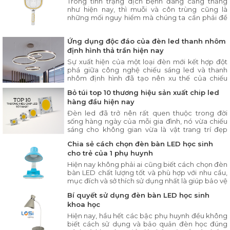
Trong tình trạng dịch bệnh đang căng thẳng
như hiện nay, thì muỗi và côn trùng cũng là
những mối nguy hiểm mà chúng ta cần phải đề
phòng và tiêu diệt.
Ứng dụng độc đáo của đèn led thanh nhôm
định hình thả trần hiện nay
Sự xuất hiện của một loại đèn mới kết hợp đột
phá giữa công nghệ chiếu sáng led và thanh
nhôm định hình đã tạo nên xu thế của chiếu
sáng nội thất thông minh hiện nay.
Bỏ túi top 10 thương hiệu sản xuất chip led
hàng đầu hiện nay
Đèn led đã trở nên rất quen thuộc trong đời
sống hàng ngày của mỗi gia đình, nó vừa chiếu
sáng cho không gian vừa là vật trang trí đẹp
mắt, mà còn thân thiện môi trường và tiết kiệm
Chia sẻ cách chọn đèn bàn LED học sinh
điện năng.
cho trẻ của 1 phụ huynh
Hiện nay không phải ai cũng biết cách chọn đèn
bàn LED chất lượng tốt và phù hợp với nhu cầu,
mục đích và sở thích sử dụng nhất là giúp bảo vệ
mắt và chống cận thị tối đa
Bí quyết sử dụng đèn bàn LED học sinh
khoa học
Hiện nay, hầu hết các bậc phụ huynh đều không
biết cách sử dụng và bảo quản đèn học đúng