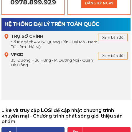
0978.899.929
ĐĂNG KÝ NGAY
HỆ THỐNG ĐẠI LÝ TRÊN TOÀN QUỐC
TRỤ SỞ CHÍNH
Xem bản đồ
Số 16 ngách 43/167 Quang Tiến - Đại Mỗ - Nam
Từ Liêm - Hà Nội
VPGD
Xem bản đồ
351 Đường Hữu Hưng - P. Dương Nội - Quận
Hà Đông
Like và truy cập LOSi để cập nhật chương trình
khuyến mại - Chương trình phát sóng giới thiệu sản
phẩm