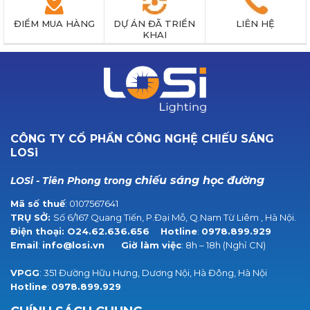
ĐIỂM MUA HÀNG
DỰ ÁN ĐÃ TRIỂN
LIÊN HỆ
KHAI
CÔNG TY CỔ PHẦN CÔNG NGHỆ CHIẾU SÁNG
LOSi
chiếu sáng học đường
LOSi - Tiên Phong trong
Mã số thuế
: 0107567641
TRỤ SỞ:
Số 6/167 Quang Tiến, P.Đại Mỗ, Q.Nam Từ Liêm , Hà Nội.
Điện thoại:
O24.62.636.656
Hotline
:
0978.899.929
Email
:
info@losi.vn
Giờ làm việc
: 8h – 18h (Nghỉ CN)
VPGG
: 351 Đường Hữu Hưng, Dương Nội, Hà Đông, Hà Nội
Hotline
:
0978.899.929