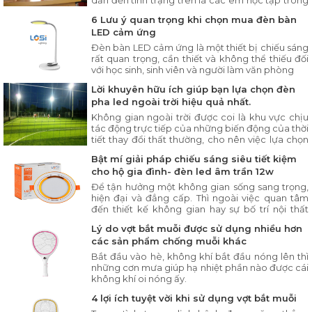
dẫn đến tình trạng trên là các em học tập trong
môi trường thiếu ánh sáng hoặc sử dụng ánh
6 Lưu ý quan trọng khi chọn mua đèn bàn
sáng không đúng cách
LED cảm ứng
Đèn bàn LED cảm ứng là một thiết bị chiếu sáng
rất quan trọng, cần thiết và không thể thiếu đối
với học sinh, sinh viên và người làm văn phòng
Lời khuyên hữu ích giúp bạn lựa chọn đèn
pha led ngoài trời hiệu quả nhất.
Không gian ngoài trời được coi là khu vực chịu
tác động trực tiếp của những biến động của thời
tiết thay đổi thất thường, cho nên việc lựa chọn
lắp đặt hệ thống đèn led có khả năng chống
Bật mí giải pháp chiếu sáng siêu tiết kiệm
chịu lại các yếu tố môi trường là điều vô cùng
cho hộ gia đình- đèn led âm trần 12w
cần thiết.
Để tận hưởng một không gian sống sang trọng,
hiện đại và đẳng cấp. Thì ngoài việc quan tâm
đến thiết kế không gian hay sự bố trí nội thất
trong gia đình thì hệ thống chiếu sáng cũng
Lý do vợt bắt muỗi được sử dụng nhiều hơn
được coi là một trong những yếu tố quan trọng
các sản phẩm chống muỗi khác
tạo nên không gian đẳng cấp này
Bắt đầu vào hè, không khí bắt đầu nóng lên thì
những cơn mưa giúp hạ nhiệt phần nào được cái
không khí oi nóng ấy.
4 lợi ích tuyệt vời khi sử dụng vợt bắt muỗi