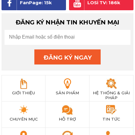
FanPage: 15k
LOSi TV: 186k
người theo dõi
subscribe
ĐĂNG KÝ NHẬN TIN KHUYẾN MẠI
GIỚI THIỆU
SẢN PHẨM
HỆ THỐNG & GIẢI
PHÁP
CHUYÊN MỤC
HỖ TRỢ
TIN TỨC