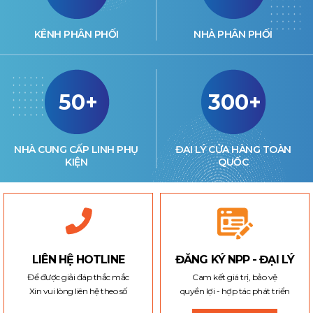
KÊNH PHÂN PHỐI
NHÀ PHÂN PHỐI
50+
300+
NHÀ CUNG CẤP LINH PHỤ
ĐẠI LÝ CỬA HÀNG TOÀN
KIỆN
QUỐC
LIÊN HỆ HOTLINE
ĐĂNG KÝ NPP - ĐẠI LÝ
Để được giải đáp thắc mắc
Cam kết giá trị, bảo vệ
Xin vui lòng liên hệ theo số
quyền lợi - hợp tác phát triển