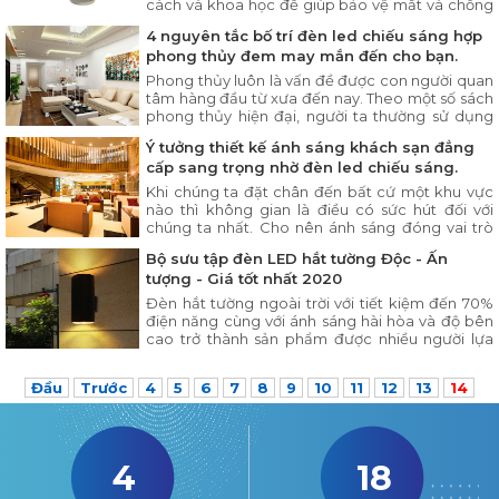
cách và khoa học để giúp bảo vệ mắt và chống
cận thị hiệu quả và tăng tuổi thọ cho đèn.
4 nguyên tắc bố trí đèn led chiếu sáng hợp
phong thủy đem may mắn đến cho bạn.
Phong thủy luôn là vấn đề được con người quan
tâm hàng đầu từ xưa đến nay. Theo một số sách
phong thủy hiện đại, người ta thường sử dụng
biện pháp chiếu sáng,
Ý tưởng thiết kế ánh sáng khách sạn đẳng
cấp sang trọng nhờ đèn led chiếu sáng.
Khi chúng ta đặt chân đến bất cứ một khu vực
nào thì không gian là điều có sức hút đối với
chúng ta nhất. Cho nên ánh sáng đóng vai trò
rất quan trọng trong việc xây dựng bầu không
Bộ sưu tập đèn LED hắt tường Độc - Ấn
khí ấn tượng sang trọng trong môi trường khách
tượng - Giá tốt nhất 2020
sạn.
Đèn hắt tường ngoài trời với tiết kiệm đến 70%
điện năng cùng với ánh sáng hài hòa và độ bên
cao trở thành sản phẩm được nhiều người lựa
chọn.
Đầu
Trước
4
5
6
7
8
9
10
11
12
13
14
4
18