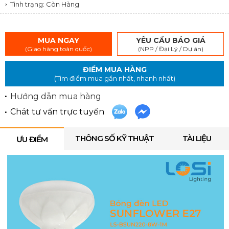
Tình trạng: Còn Hàng
MUA NGAY
YÊU CẦU BÁO GIÁ
(Giao hàng toàn quốc)
(NPP / Đại Lý / Dự án)
ĐIỂM MUA HÀNG
(Tìm điểm mua gần nhất, nhanh nhất)
Hướng dẫn mua hàng
Chát tư vấn trực tuyến
THÔNG SỐ KỸ THUẬT
TÀI LIỆU
ƯU ĐIỂM