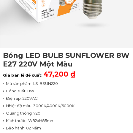
Bóng LED BULB SUNFLOWER 8W
E27 220V Một Màu
47,200 ₫
Giá bán lẻ đề xuất:
Mã sản phẩm: LS-BSUN220-
8W-1M
Công suất: 8W
Điện áp: 220VAC
Nhiệt độ màu: 3000K/4000K/6000K
Quang thông: 720
Kích thước: W82xH85mm
Bảo hành: 02 Năm