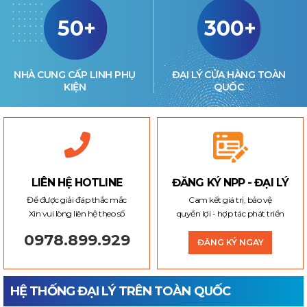
50+
300+
NHÀ CUNG CẤP LINH PHỤ
ĐẠI LÝ CỬA HÀNG TOÀN
KIỆN
QUỐC
LIÊN HỆ HOTLINE
ĐĂNG KÝ NPP - ĐẠI LÝ
Để được giải đáp thắc mắc
Cam kết giá trị, bảo vệ
Xin vui lòng liên hệ theo số
quyền lợi - hợp tác phát triển
0978.899.929
ĐĂNG KÝ NGAY
HỆ THỐNG ĐẠI LÝ TRÊN TOÀN QUỐC