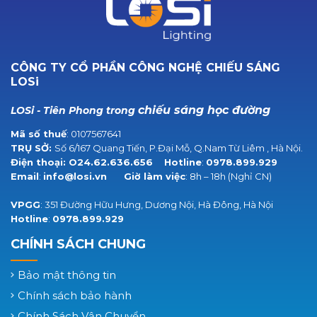
CÔNG TY CỔ PHẦN CÔNG NGHỆ CHIẾU SÁNG
LOSi
chiếu sáng học đường
LOSi - Tiên Phong trong
Mã số thuế
: 0107567641
TRỤ SỞ:
Số 6/167 Quang Tiến, P.Đại Mỗ, Q.Nam Từ Liêm , Hà Nội.
Điện thoại:
O24.62.636.656
Hotline
:
0978.899.929
Email
:
info@losi.vn
Giờ làm việc
: 8h – 18h (Nghỉ CN)
VPGG
: 351 Đường Hữu Hưng, Dương Nội, Hà Đông, Hà Nội
Hotline
:
0978.899.929
CHÍNH SÁCH CHUNG
Bảo mật thông tin
Chính sách bảo hành
Chính Sách Vận Chuyển