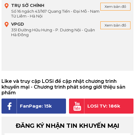
TRỤ SỞ CHÍNH
Xem bản đồ
Số 16 ngách 43/167 Quang Tiến - Đại Mỗ - Nam
Từ Liêm - Hà Nội
VPGD
Xem bản đồ
351 Đường Hữu Hưng - P. Dương Nội - Quận
Hà Đông
Like và truy cập LOSi để cập nhật chương trình
khuyến mại - Chương trình phát sóng giới thiệu sản
phẩm
FanPage: 15k
LOSi TV: 186k
người theo dõi
subscribe
ĐĂNG KÝ NHẬN TIN KHUYẾN MẠI