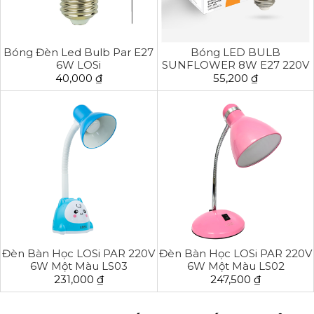
Bóng Đèn Led Bulb Par E27
Bóng LED BULB
6W LOSi
SUNFLOWER 8W E27 220V
Đổi Màu
40,000 ₫
55,200 ₫
Đèn Bàn Học LOSi PAR 220V
Đèn Bàn Học LOSi PAR 220V
6W Một Màu LS03
6W Một Màu LS02
231,000 ₫
247,500 ₫