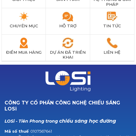
PHÁP
CHUYÊN MỤC
HỖ TRỢ
TIN TỨC
ĐIỂM MUA HÀNG
DỰ ÁN ĐÃ TRIỂN
LIÊN HỆ
KHAI
CÔNG TY CỔ PHẦN CÔNG NGHỆ CHIẾU SÁNG
LOSi
chiếu sáng học đường
LOSi - Tiên Phong trong
Mã số thuế
: 0107567641