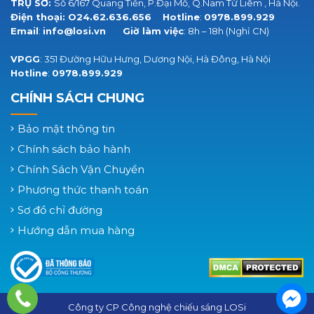
TRỤ SỞ:
Số 6/167 Quang Tiến, P.Đại Mỗ, Q.Nam Từ Liêm , Hà Nội.
Điện thoại:
O24.62.636.656
Hotline
:
0978.899.929
Email
:
info@losi.vn
Giờ làm việc
: 8h – 18h (Nghỉ CN)
VPGG
: 351 Đường Hữu Hưng, Dương Nội, Hà Đông, Hà Nội
Hotline
:
0978.899.929
CHÍNH SÁCH CHUNG
Bảo mật thông tin
Chính sách bảo hành
Chính Sách Vận Chuyển
Phương thức thanh toán
Sơ đồ chỉ đường
Hướng dẫn mua hàng
Công ty CP Công nghệ chiếu sáng LOSi