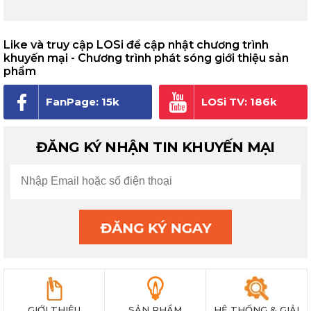
Like và truy cập LOSi để cập nhật chương trình
khuyến mại - Chương trình phát sóng giới thiệu sản
phẩm
FanPage: 15k
LOSi TV: 186k
người theo dõi
subscribe
ĐĂNG KÝ NHẬN TIN KHUYẾN MẠI
GIỚI THIỆU
SẢN PHẨM
HỆ THỐNG & GIẢI