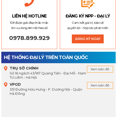
LIÊN HỆ HOTLINE
ĐĂNG KÝ NPP - ĐẠI LÝ
Để được giải đáp thắc mắc
Cam kết giá trị, bảo vệ
Xin vui lòng liên hệ theo số
quyền lợi - hợp tác phát triển
0978.899.929
ĐĂNG KÝ NGAY
HỆ THỐNG ĐẠI LÝ TRÊN TOÀN QUỐC
TRỤ SỞ CHÍNH
Xem bản đồ
Số 16 ngách 43/167 Quang Tiến - Đại Mỗ - Nam
Từ Liêm - Hà Nội
VPGD
Xem bản đồ
351 Đường Hữu Hưng - P. Dương Nội - Quận
Hà Đông