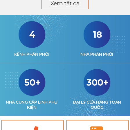
Xem tất cả
4
18
KÊNH PHÂN PHỐI
NHÀ PHÂN PHỐI
50+
300+
NHÀ CUNG CẤP LINH PHỤ
ĐẠI LÝ CỬA HÀNG TOÀN
KIỆN
QUỐC