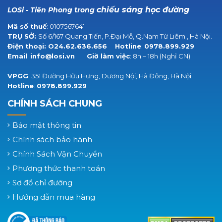
chiếu sáng học đường
LOSi - Tiên Phong trong
Mã số thuế
: 0107567641
TRỤ SỞ:
Số 6/167 Quang Tiến, P.Đại Mỗ, Q.Nam Từ Liêm , Hà Nội.
Điện thoại:
O24.62.636.656
Hotline
:
0978.899.929
Email
:
info@losi.vn
Giờ làm việc
: 8h – 18h (Nghỉ CN)
VPGG
: 351 Đường Hữu Hưng, Dương Nội, Hà Đông, Hà Nội
Hotline
:
0978.899.929
CHÍNH SÁCH CHUNG
Bảo mật thông tin
Chính sách bảo hành
Chính Sách Vận Chuyển
Phương thức thanh toán
Sơ đồ chỉ đường
Hướng dẫn mua hàng