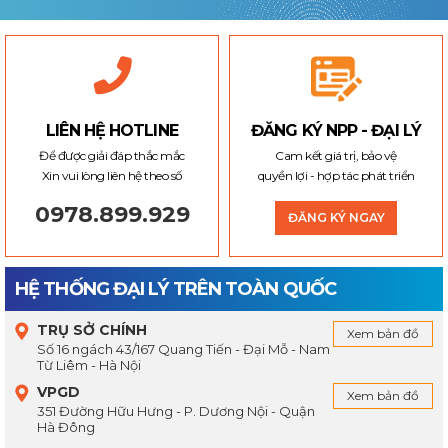
LIÊN HỆ HOTLINE
ĐĂNG KÝ NPP - ĐẠI LÝ
Để được giải đáp thắc mắc
Cam kết giá trị, bảo vệ
Xin vui lòng liên hệ theo số
quyền lợi - hợp tác phát triển
0978.899.929
ĐĂNG KÝ NGAY
HỆ THỐNG ĐẠI LÝ TRÊN TOÀN QUỐC
TRỤ SỞ CHÍNH
Xem bản đồ
Số 16 ngách 43/167 Quang Tiến - Đại Mỗ - Nam
Từ Liêm - Hà Nội
VPGD
Xem bản đồ
351 Đường Hữu Hưng - P. Dương Nội - Quận
Hà Đông