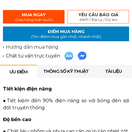
MUA NGAY
YÊU CẦU BÁO GIÁ
(Giao hàng toàn quốc)
(NPP / Đại Lý / Dự án)
ĐIỂM MUA HÀNG
(Tìm điểm mua gần nhất, nhanh nhất)
Hướng dẫn mua hàng
Chát tư vấn trực tuyến
THÔNG SỐ KỸ THUẬT
TÀI LIỆU
ƯU ĐIỂM
Tiết kiện điện năng
●Tiết kiệm đến 90% điện năng so với bóng đèn sợi
đốt truyền thống
Độ bền cao
● Chất liệu nhôm và nhựa cao cấp giúp tản nhiệt tốt,