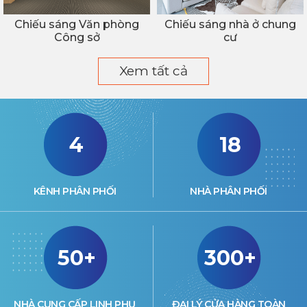
Chiếu sáng Văn phòng
Chiếu sáng nhà ở chung
Công sở
cư
Xem tất cả
4
18
KÊNH PHÂN PHỐI
NHÀ PHÂN PHỐI
50+
300+
NHÀ CUNG CẤP LINH PHỤ
ĐẠI LÝ CỬA HÀNG TOÀN