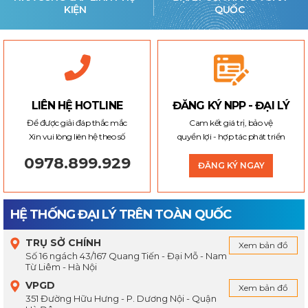
KIỆN
QUỐC
LIÊN HỆ HOTLINE
ĐĂNG KÝ NPP - ĐẠI LÝ
Để được giải đáp thắc mắc
Cam kết giá trị, bảo vệ
Xin vui lòng liên hệ theo số
quyền lợi - hợp tác phát triển
0978.899.929
ĐĂNG KÝ NGAY
HỆ THỐNG ĐẠI LÝ TRÊN TOÀN QUỐC
TRỤ SỞ CHÍNH
Xem bản đồ
Số 16 ngách 43/167 Quang Tiến - Đại Mỗ - Nam
Từ Liêm - Hà Nội
VPGD
Xem bản đồ
351 Đường Hữu Hưng - P. Dương Nội - Quận