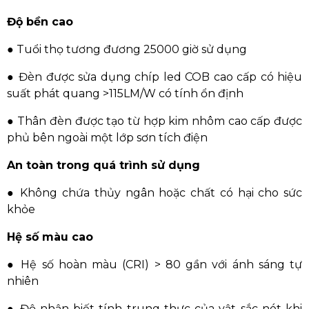
Độ bền cao
●
Tuổi thọ tương đương 25000 giờ sử dụng
●
Đèn được sửa dụng chíp led COB cao cấp có hiệu
suất phát quang >115LM/W có tính ổn định
●
Thân đèn được tạo từ hợp kim nhôm cao cấp được
phủ bên ngoài một lớp sơn tích điện
An toàn trong quá trình sử dụng
●
Không chứa thủy ngân hoặc chất có hại cho sức
khỏe
Hệ số màu cao
●
Hệ số hoàn màu (CRI) > 80 gần với ánh sáng tự
nhiên
●
Độ nhận biết tính trung thực của vật sắc nét khi