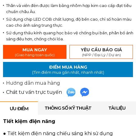
Thân và viền đèn được làm bằng nhôm hợp kim cao cấp đạt tiêu
chuẩn châu Âu.
Sử dụng chip LED COB chất lượng, độ bền cao, chỉ số hoàn màu
cao cho ánh sáng trung thực.
Sử dụng thấu kính quang học bảo vệ chống bụi bẩn, phân bổ ánh
sáng đều hơn, chống chói lóa.
MUA NGAY
YÊU CẦU BÁO GIÁ
(Giao hàng toàn quốc)
(NPP / Đại Lý / Dự án)
ĐIỂM MUA HÀNG
(Tìm điểm mua gần nhất, nhanh nhất)
Hướng dẫn mua hàng
Chát tư vấn trực tuyến
THÔNG SỐ KỸ THUẬT
TÀI LIỆU
ƯU ĐIỂM
Tiết kiệm điện năng
●
Tiết kiệm điện năng chiếu sáng khi sử dụng