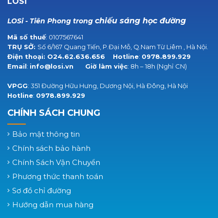
LOSi
chiếu sáng học đường
LOSi - Tiên Phong trong
Mã số thuế
: 0107567641
TRỤ SỞ:
Số 6/167 Quang Tiến, P.Đại Mỗ, Q.Nam Từ Liêm , Hà Nội.
Điện thoại:
O24.62.636.656
Hotline
:
0978.899.929
Email
:
info@losi.vn
Giờ làm việc
: 8h – 18h (Nghỉ CN)
VPGG
: 351 Đường Hữu Hưng, Dương Nội, Hà Đông, Hà Nội
Hotline
:
0978.899.929
CHÍNH SÁCH CHUNG
Bảo mật thông tin
Chính sách bảo hành
Chính Sách Vận Chuyển
Phương thức thanh toán
Sơ đồ chỉ đường
Hướng dẫn mua hàng