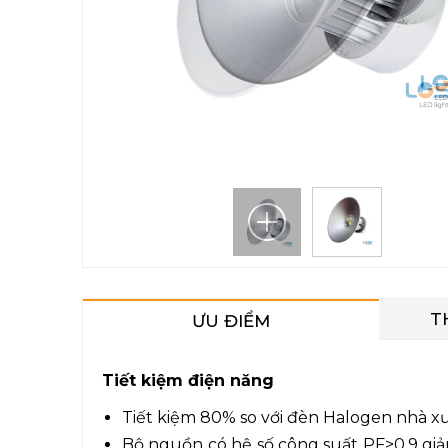
T
ƯU ĐIỂM
Tiết kiệm điện năng
Tiết kiệm 80% so với đèn Halogen nhà x
Bộ nguồn có hệ số công suất PF>0.9 giả