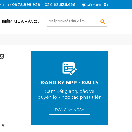
0
0978.899.929 - 024.62.636.656
Hotline:
Giỏ hàng (
)
ĐIỂM MUA HÀNG
ng
ĐĂNG KÝ NPP - ĐẠI LÝ
Cam kết giá trị, bảo vệ
quyền lợi - hợp tác phát triển
ĐĂNG KÝ NGAY
àng