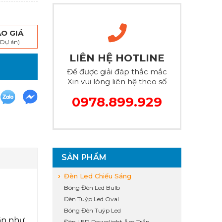
O GIÁ
 Dự án)
LIÊN HỆ HOTLINE
Để được giải đáp thắc mắc
Xin vui lòng liên hệ theo số
0978.899.929
SẢN PHẨM
Đèn Led Chiếu Sáng
Bóng Đèn Led Bulb
Đèn Tuýp Led Oval
Bóng Đèn Tuýp Led
ần như
Đèn LED Downlight Âm Trần