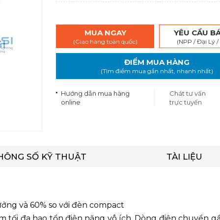
MUA NGAY
YÊU CẦU BÁ
(Giao hàng toàn quốc)
(NPP / Đại Lý /
ĐIỂM MUA HÀNG
(Tìm điểm mua gần nhất, nhanh nhất)
Hướng dẫn mua hàng
Chát tư vấn
online
trực tuyến
HÔNG SỐ KỸ THUẬT
TÀI LIỆU
ưởng và 60% so với đèn compact
m tối đa hao tổn điện năng vô ích. Dòng điện chuyển g