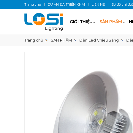
Trang chủ
|
DỰ ÁN ĐÃ TRIỂN KHAI
|
LIÊN HỆ
|
Sơ đồ chỉ đư
GIỚI THIỆU
SẢN PHẨM
H
Trang chủ
SẢN PHẨM
Đèn Led Chiếu Sáng
Đèn