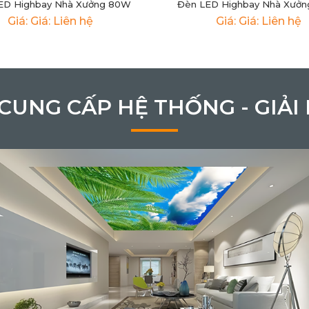
ED Highbay Nhà Xưởng 80W
Đèn LED Highbay Nhà Xưởn
Giá: Giá: Liên hệ
Giá: Giá: Liên hệ
 CUNG CẤP HỆ THỐNG - GIẢI