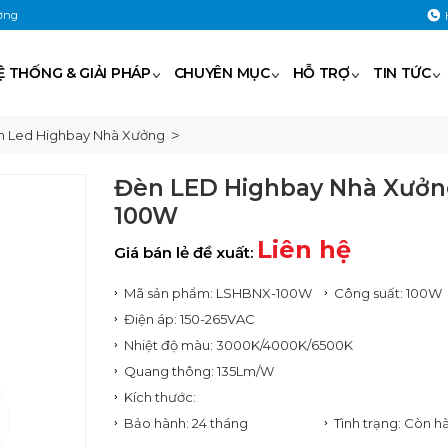
ờng
Ệ THỐNG & GIẢI PHÁP
CHUYÊN MỤC
HỖ TRỢ
TIN TỨC
 Led Highbay Nhà Xưởng
Đèn LED Highbay Nhà Xưở
100W
Liên hệ
Giá bán lẻ đề xuất:
Mã sản phẩm: LSHBNX-100W
Công suất: 100W
Điện áp: 150-265VAC
Nhiệt độ màu: 3000K/4000K/6500K
Quang thông: 135Lm/W
Kích thước:
Bảo hành: 24 tháng
Tình trạng: Còn h