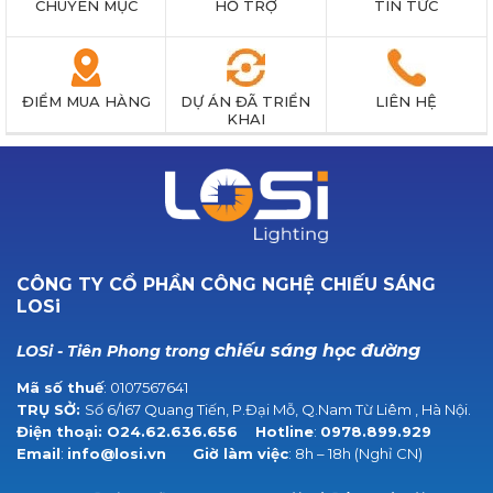
CHUYÊN MỤC
HỖ TRỢ
TIN TỨC
ĐIỂM MUA HÀNG
DỰ ÁN ĐÃ TRIỂN
LIÊN HỆ
KHAI
CÔNG TY CỔ PHẦN CÔNG NGHỆ CHIẾU SÁNG
LOSi
chiếu sáng học đường
LOSi - Tiên Phong trong
Mã số thuế
: 0107567641
TRỤ SỞ:
Số 6/167 Quang Tiến, P.Đại Mỗ, Q.Nam Từ Liêm , Hà Nội.
Điện thoại:
O24.62.636.656
Hotline
:
0978.899.929
Email
:
info@losi.vn
Giờ làm việc
: 8h – 18h (Nghỉ CN)