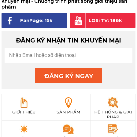
khuyến mại - Chương trình phát sóng giới thiệu sản
phẩm
FanPage: 15k
LOSi TV: 186k
người theo dõi
subscribe
ĐĂNG KÝ NHẬN TIN KHUYẾN MẠI
GIỚI THIỆU
SẢN PHẨM
HỆ THỐNG & GIẢI
PHÁP