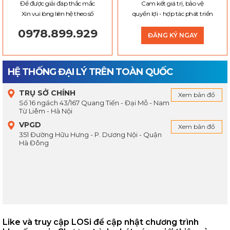
Để được giải đáp thắc mắc
Cam kết giá trị, bảo vệ
Xin vui lòng liên hệ theo số
quyền lợi - hợp tác phát triển
0978.899.929
ĐĂNG KÝ NGAY
HỆ THỐNG ĐẠI LÝ TRÊN TOÀN QUỐC
TRỤ SỞ CHÍNH
Xem bản đồ
Số 16 ngách 43/167 Quang Tiến - Đại Mỗ - Nam
Từ Liêm - Hà Nội
VPGD
Xem bản đồ
351 Đường Hữu Hưng - P. Dương Nội - Quận
Hà Đông
Like và truy cập LOSi để cập nhật chương trình