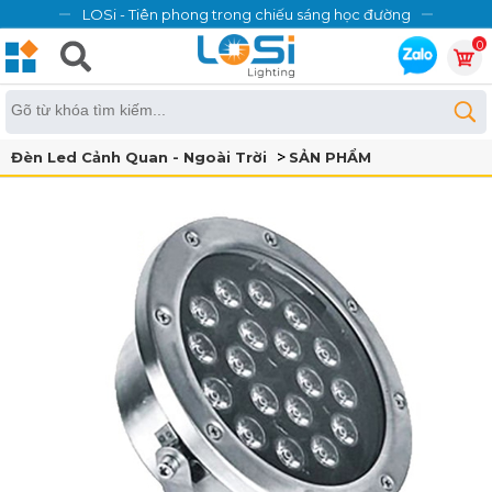
LOSi - Tiên phong trong chiếu sáng học đường
0
Đèn Led Cảnh Quan - Ngoài Trời
SẢN PHẨM
Đèn Âm Nước