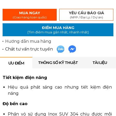
MUA NGAY
YÊU CẦU BÁO GIÁ
(Giao hàng toàn quốc)
(NPP / Đại Lý / Dự án)
ĐIỂM MUA HÀNG
(Tìm điểm mua gần nhất, nhanh nhất)
Hướng dẫn mua hàng
Chát tư vấn trực tuyến
THÔNG SỐ KỸ THUẬT
TÀI LIỆU
ƯU ĐIỂM
Tiết kiệm điện năng
Hiệu quả phát sáng cao nhưng tiết kiệm điện
năng
Độ bền cao
Phần vỏ sử dụng Inox SUV 304 chịu được môi